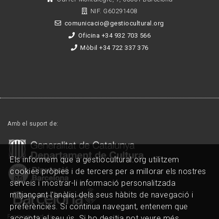
NIF. G60291408
comunicacio@gestiocultural.org
Oficina +34 932 703 566
Mòbil +34 722 337 376
Amb el suport de:
Els informem que a gestiocultural.org utilitzem
cookies pròpies i de tercers per a millorar els nostres
serveis i mostrar-li informació personalitzada
mitjançant l'anàlisi dels seus hàbits de navegació i
preferències. Si continua navegant, entenem que
Formem part de:
accepta el seu ús. Si ho desitja pot veure més