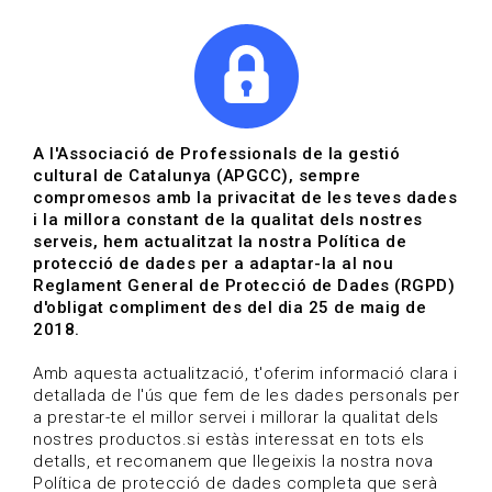
|
|
Agenda
Directori de documents
Actualitza't
A l'Associació de Professionals de la gestió
cultural de Catalunya (APGCC), sempre
Vols estar al dia?
compromesos amb la privacitat de les teves dades
i la millora constant de la qualitat dels nostres
serveis, hem actualitzat la nostra Política de
HOME
/
BLOG
protecció de dades per a adaptar-la al nou
Reglament General de Protecció de Dades (RGPD)
d'obligat compliment des del dia 25 de maig de
2018.
Estigues al dia
Amb aquesta actualització, t'oferim informació clara i
detallada de l'ús que fem de les dades personals per
a prestar-te el millor servei i millorar la qualitat dels
Convocatòries, activitats i notícies del sector de la
nostres productos.si estàs interessat en tots els
cultura.
detalls, et recomanem que llegeixis la nostra nova
Política de protecció de dades completa que serà