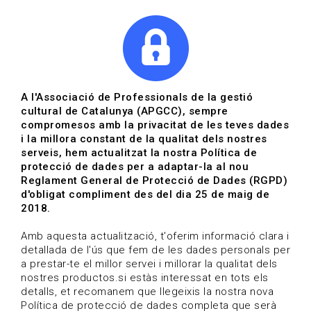
|
|
Agenda
Directori de documents
Actualitza't
A l'Associació de Professionals de la gestió
cultural de Catalunya (APGCC), sempre
Vols estar al dia?
compromesos amb la privacitat de les teves dades
i la millora constant de la qualitat dels nostres
serveis, hem actualitzat la nostra Política de
HOME
/
BLOG
protecció de dades per a adaptar-la al nou
Reglament General de Protecció de Dades (RGPD)
d'obligat compliment des del dia 25 de maig de
2018.
Estigues al dia
Amb aquesta actualització, t'oferim informació clara i
detallada de l'ús que fem de les dades personals per
a prestar-te el millor servei i millorar la qualitat dels
Convocatòries, activitats i notícies del sector de la
nostres productos.si estàs interessat en tots els
cultura.
detalls, et recomanem que llegeixis la nostra nova
Política de protecció de dades completa que serà