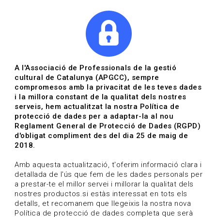
|
|
Agenda
Directori de documents
Actualitza't
A l'Associació de Professionals de la gestió
cultural de Catalunya (APGCC), sempre
Vols estar al dia?
compromesos amb la privacitat de les teves dades
i la millora constant de la qualitat dels nostres
serveis, hem actualitzat la nostra Política de
HOME
/
BLOG
protecció de dades per a adaptar-la al nou
Reglament General de Protecció de Dades (RGPD)
d'obligat compliment des del dia 25 de maig de
2018.
Estigues al dia
Amb aquesta actualització, t'oferim informació clara i
detallada de l'ús que fem de les dades personals per
a prestar-te el millor servei i millorar la qualitat dels
Convocatòries, activitats i notícies del sector de la
nostres productos.si estàs interessat en tots els
cultura.
detalls, et recomanem que llegeixis la nostra nova
Política de protecció de dades completa que serà