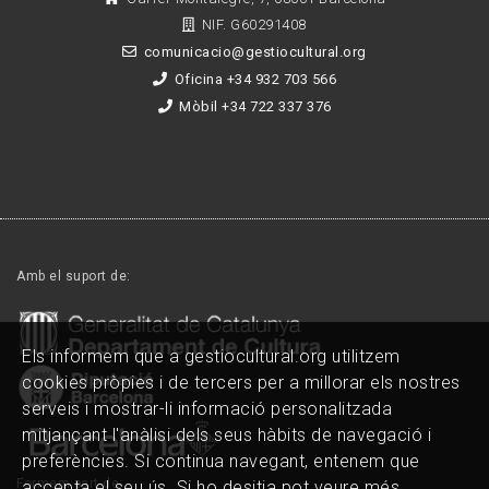
NIF. G60291408
comunicacio@gestiocultural.org
Oficina +34 932 703 566
Mòbil +34 722 337 376
Amb el suport de:
Els informem que a gestiocultural.org utilitzem
cookies pròpies i de tercers per a millorar els nostres
serveis i mostrar-li informació personalitzada
mitjançant l'anàlisi dels seus hàbits de navegació i
preferències. Si continua navegant, entenem que
Formem part de:
accepta el seu ús. Si ho desitja pot veure més