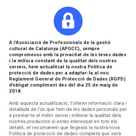
|
|
Agenda
Directori de documents
Actualitza't
A l'Associació de Professionals de la gestió
cultural de Catalunya (APGCC), sempre
Vols estar al dia?
compromesos amb la privacitat de les teves dades
i la millora constant de la qualitat dels nostres
serveis, hem actualitzat la nostra Política de
HOME
/
BLOG
protecció de dades per a adaptar-la al nou
Reglament General de Protecció de Dades (RGPD)
d'obligat compliment des del dia 25 de maig de
2018.
Estigues al dia
Amb aquesta actualització, t'oferim informació clara i
detallada de l'ús que fem de les dades personals per
a prestar-te el millor servei i millorar la qualitat dels
Convocatòries, activitats i notícies del sector de la
nostres productos.si estàs interessat en tots els
cultura.
detalls, et recomanem que llegeixis la nostra nova
Política de protecció de dades completa que serà