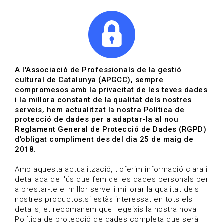
|
|
Agenda
Directori de documents
Actualitza't
A l'Associació de Professionals de la gestió
cultural de Catalunya (APGCC), sempre
Vols estar al dia?
compromesos amb la privacitat de les teves dades
i la millora constant de la qualitat dels nostres
serveis, hem actualitzat la nostra Política de
HOME
/
BLOG
protecció de dades per a adaptar-la al nou
Reglament General de Protecció de Dades (RGPD)
d'obligat compliment des del dia 25 de maig de
2018.
Estigues al dia
Amb aquesta actualització, t'oferim informació clara i
detallada de l'ús que fem de les dades personals per
a prestar-te el millor servei i millorar la qualitat dels
Convocatòries, activitats i notícies del sector de la
nostres productos.si estàs interessat en tots els
cultura.
detalls, et recomanem que llegeixis la nostra nova
Política de protecció de dades completa que serà