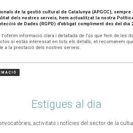
ionals de la gestió cultural de Catalunya (APGCC), sempre
litat dels nostres serveis, hem actualitzat la nostra Polít
tecció de Dades (RGPD) d'obligat compliment des del dia 
om
Línies de treball
Projectes
Serveis
A qui 
t'oferim informació clara i detallada de l'ús que fem de les dad
ctos.si estàs interessat en tots els detalls, et recomanem que
e a la prestació dels nostres serveis.
RMACIÓ
Estigues al dia
nvocatòries, activitats i notícies del sector de la cultu