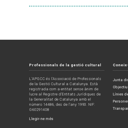
Professionals de la gestió cultural
Coneix
L'APGCC és l’Associació de Professionals
Junta di
de la Gestió Cultural a Catalunya. Està
Objectiu
registrada com a entitat sense ànim de
lucre al Registre d’Entitats Jurídiques de
Línies de
la Generalitat de Catalunya amb el
Persone
número 14486, des de l’any 1993. NIF:
Transpa
G60291408
Llegir-ne més