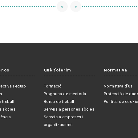
«
»
-nos
Què t'oferim
Normativa
rectiva i equip
Formació
Normativa d'us
s
Programa de mentoria
Protecció de dad
 treball
Borsa de treball
Política de cooki
s sòcies
Serveis a persones sòcies
rència
Serveis a empreses i
organitzacions