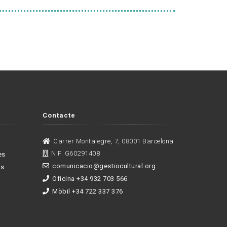
Contacte
Carrer Montalegre, 7, 08001 Barcelona
NIF. G60291408
es
comunicacio@gestiocultural.org
es
Oficina +34 932 703 566
Mòbil +34 722 337 376