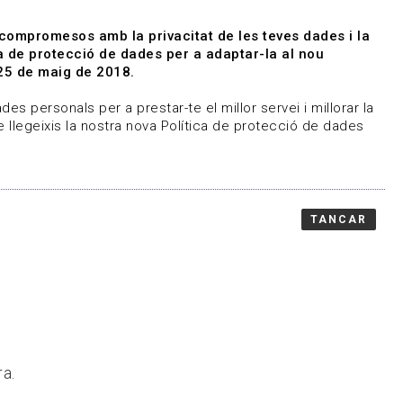
|
|
Agenda
Directori de documents
 compromesos amb la privacitat de les teves dades i la
ica de protecció de dades per a adaptar-la al nou
Associa't
Entra
25 de maig de 2018.
representem
Contacte
es personals per a prestar-te el millor servei i millorar la
 llegeixis la nostra nova Política de protecció de dades
TANCAR
ra.