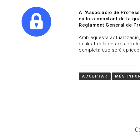
A l'Associació de Profess
millora constant de la qua
Reglament General de Pro
Qui s
Amb aquesta actualització, 
qualitat dels nostres produ
completa que serà aplicabl
Actualitza't
Vols estar al dia?
ACCEPTAR
MÉS INFO
HOME
/
BLOG
Co