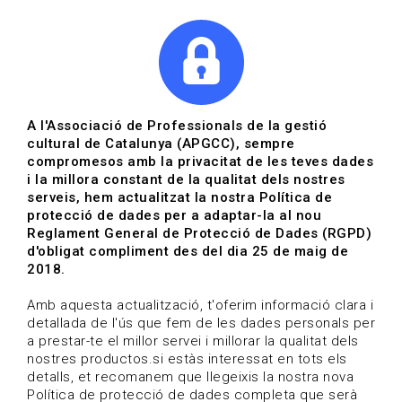
|
|
Agenda
Directori de documents
Actualitza't
A l'Associació de Professionals de la gestió
cultural de Catalunya (APGCC), sempre
Vols estar al dia?
compromesos amb la privacitat de les teves dades
i la millora constant de la qualitat dels nostres
serveis, hem actualitzat la nostra Política de
HOME
/
BLOG
protecció de dades per a adaptar-la al nou
Reglament General de Protecció de Dades (RGPD)
d'obligat compliment des del dia 25 de maig de
2018.
Estigues al dia
Amb aquesta actualització, t'oferim informació clara i
detallada de l'ús que fem de les dades personals per
a prestar-te el millor servei i millorar la qualitat dels
Convocatòries, activitats i notícies del sector de la
nostres productos.si estàs interessat en tots els
cultura.
detalls, et recomanem que llegeixis la nostra nova
Política de protecció de dades completa que serà