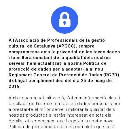
|
|
Agenda
Directori de documents
Actualitza't
A l'Associació de Professionals de la gestió
cultural de Catalunya (APGCC), sempre
Vols estar al dia?
compromesos amb la privacitat de les teves dades
i la millora constant de la qualitat dels nostres
serveis, hem actualitzat la nostra Política de
HOME
/
BLOG
protecció de dades per a adaptar-la al nou
Reglament General de Protecció de Dades (RGPD)
d'obligat compliment des del dia 25 de maig de
2018.
Estigues al dia
Amb aquesta actualització, t'oferim informació clara i
detallada de l'ús que fem de les dades personals per
a prestar-te el millor servei i millorar la qualitat dels
Convocatòries, activitats i notícies del sector de la
nostres productos.si estàs interessat en tots els
cultura.
detalls, et recomanem que llegeixis la nostra nova
Política de protecció de dades completa que serà