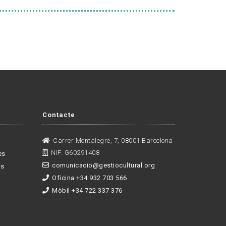
Contacte
Carrer Montalegre, 7, 08001 Barcelona
NIF. G60291408
es
comunicacio@gestiocultural.org
es
Oficina +34 932 703 566
Mòbil +34 722 337 376