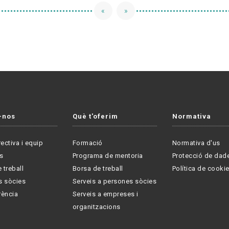
«
»
-nos
Què t'oferim
Normativa
rectiva i equip
Formació
Normativa d'us
s
Programa de mentoria
Protecció de dad
 treball
Borsa de treball
Política de cooki
s sòcies
Serveis a persones sòcies
rència
Serveis a empreses i
organitzacions