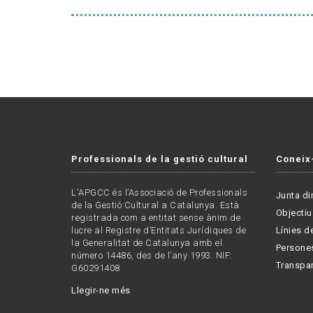
Professionals de la gestió cultural
Coneix
L'APGCC és l’Associació de Professionals
Junta di
de la Gestió Cultural a Catalunya. Està
Objectiu
registrada com a entitat sense ànim de
lucre al Registre d’Entitats Jurídiques de
Línies de
la Generalitat de Catalunya amb el
Persone
número 14486, des de l’any 1993. NIF:
Transpa
G60291408
Llegir-ne més