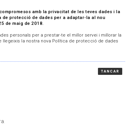
|
|
Agenda
Directori de documents
 compromesos amb la privacitat de les teves dades i la
ica de protecció de dades per a adaptar-la al nou
Associa't
Entra
25 de maig de 2018.
representem
Contacte
es personals per a prestar-te el millor servei i millorar la
 llegeixis la nostra nova Política de protecció de dades
TANCAR
ra.