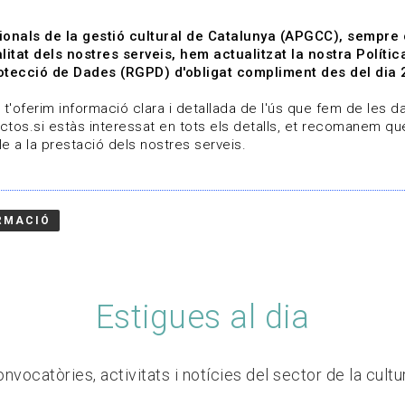
ionals de la gestió cultural de Catalunya (APGCC), sempre
litat dels nostres serveis, hem actualitzat la nostra Polít
tecció de Dades (RGPD) d'obligat compliment des del dia 
om
Línies de treball
Projectes
Serveis
A qui 
t'oferim informació clara i detallada de l'ús que fem de les dad
ctos.si estàs interessat en tots els detalls, et recomanem que
e a la prestació dels nostres serveis.
RMACIÓ
Estigues al dia
nvocatòries, activitats i notícies del sector de la cultu