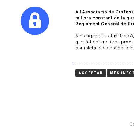
A l'Associació de Profess
millora constant de la qua
Reglament General de Pro
Qui s
Amb aquesta actualització, 
qualitat dels nostres produ
completa que serà aplicabl
Actualitza't
Vols estar al dia?
ACCEPTAR
MÉS INFO
HOME
/
BLOG
Co