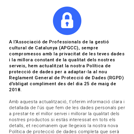
|
|
Agenda
Directori de documents
Actualitza't
A l'Associació de Professionals de la gestió
cultural de Catalunya (APGCC), sempre
Vols estar al dia?
compromesos amb la privacitat de les teves dades
i la millora constant de la qualitat dels nostres
serveis, hem actualitzat la nostra Política de
HOME
/
BLOG
protecció de dades per a adaptar-la al nou
Reglament General de Protecció de Dades (RGPD)
d'obligat compliment des del dia 25 de maig de
2018.
Estigues al dia
Amb aquesta actualització, t'oferim informació clara i
detallada de l'ús que fem de les dades personals per
a prestar-te el millor servei i millorar la qualitat dels
Convocatòries, activitats i notícies del sector de la
nostres productos.si estàs interessat en tots els
cultura.
detalls, et recomanem que llegeixis la nostra nova
Política de protecció de dades completa que serà