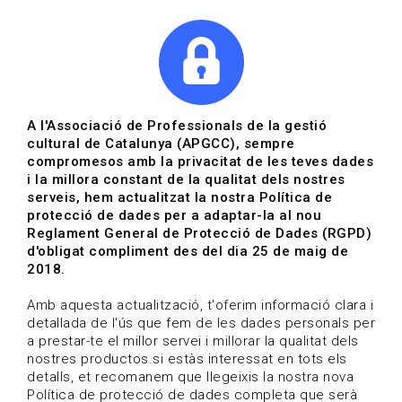
|
|
Agenda
Directori de documents
Actualitza't
A l'Associació de Professionals de la gestió
cultural de Catalunya (APGCC), sempre
Vols estar al dia?
compromesos amb la privacitat de les teves dades
i la millora constant de la qualitat dels nostres
serveis, hem actualitzat la nostra Política de
HOME
/
BLOG
protecció de dades per a adaptar-la al nou
Reglament General de Protecció de Dades (RGPD)
d'obligat compliment des del dia 25 de maig de
2018.
Estigues al dia
Amb aquesta actualització, t'oferim informació clara i
detallada de l'ús que fem de les dades personals per
a prestar-te el millor servei i millorar la qualitat dels
Convocatòries, activitats i notícies del sector de la
nostres productos.si estàs interessat en tots els
cultura.
detalls, et recomanem que llegeixis la nostra nova
Política de protecció de dades completa que serà