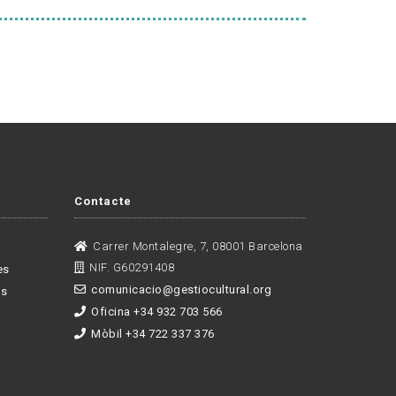
Contacte
Carrer Montalegre, 7, 08001 Barcelona
NIF. G60291408
es
comunicacio@gestiocultural.org
es
Oficina +34 932 703 566
Mòbil +34 722 337 376