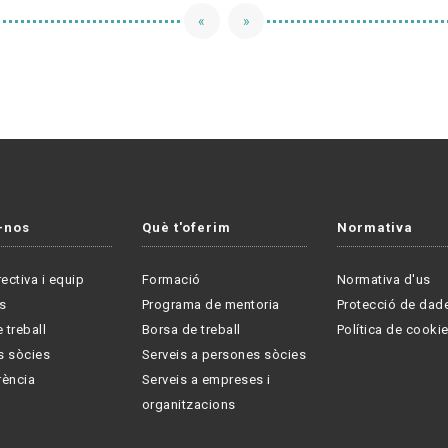
«
»
-nos
Què t'oferim
Normativa
rectiva i equip
Formació
Normativa d'us
s
Programa de mentoria
Protecció de dad
 treball
Borsa de treball
Política de cooki
s sòcies
Serveis a persones sòcies
rència
Serveis a empreses i
organitzacions