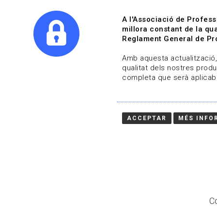
A l'Associació de Profess
millora constant de la qua
Reglament General de Pro
Qui s
Amb aquesta actualització, 
qualitat dels nostres produ
completa que serà aplicabl
Actualitza't
Vols estar al dia?
ACCEPTAR
MÉS INFO
HOME
/
BLOG
Co