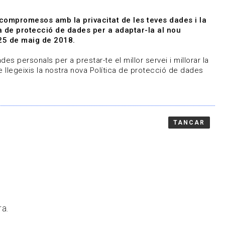
|
|
Agenda
Directori de documents
 compromesos amb la privacitat de les teves dades i la
ica de protecció de dades per a adaptar-la al nou
Associa't
Entra
25 de maig de 2018.
representem
Contacte
es personals per a prestar-te el millor servei i millorar la
 llegeixis la nostra nova Política de protecció de dades
TANCAR
ra.