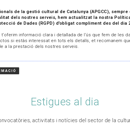
ionals de la gestió cultural de Catalunya (APGCC), sempre
litat dels nostres serveis, hem actualitzat la nostra Polít
tecció de Dades (RGPD) d'obligat compliment des del dia 
om
Línies de treball
Projectes
Serveis
A qui 
t'oferim informació clara i detallada de l'ús que fem de les dad
ctos.si estàs interessat en tots els detalls, et recomanem que
e a la prestació dels nostres serveis.
RMACIÓ
Estigues al dia
nvocatòries, activitats i notícies del sector de la cultu