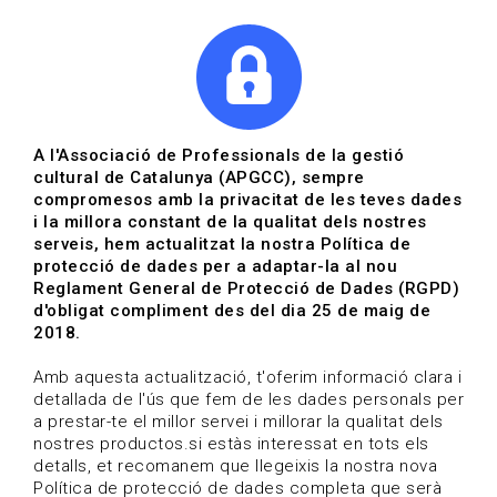
|
|
Agenda
Directori de documents
Actualitza't
A l'Associació de Professionals de la gestió
cultural de Catalunya (APGCC), sempre
Vols estar al dia?
compromesos amb la privacitat de les teves dades
i la millora constant de la qualitat dels nostres
serveis, hem actualitzat la nostra Política de
HOME
/
BLOG
protecció de dades per a adaptar-la al nou
Reglament General de Protecció de Dades (RGPD)
d'obligat compliment des del dia 25 de maig de
2018.
Estigues al dia
Amb aquesta actualització, t'oferim informació clara i
detallada de l'ús que fem de les dades personals per
a prestar-te el millor servei i millorar la qualitat dels
Convocatòries, activitats i notícies del sector de la
nostres productos.si estàs interessat en tots els
cultura.
detalls, et recomanem que llegeixis la nostra nova
Política de protecció de dades completa que serà