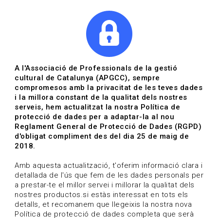
|
|
Agenda
Directori de documents
Actualitza't
A l'Associació de Professionals de la gestió
cultural de Catalunya (APGCC), sempre
Vols estar al dia?
compromesos amb la privacitat de les teves dades
i la millora constant de la qualitat dels nostres
serveis, hem actualitzat la nostra Política de
HOME
/
BLOG
protecció de dades per a adaptar-la al nou
Reglament General de Protecció de Dades (RGPD)
d'obligat compliment des del dia 25 de maig de
2018.
Estigues al dia
Amb aquesta actualització, t'oferim informació clara i
detallada de l'ús que fem de les dades personals per
a prestar-te el millor servei i millorar la qualitat dels
Convocatòries, activitats i notícies del sector de la
nostres productos.si estàs interessat en tots els
cultura.
detalls, et recomanem que llegeixis la nostra nova
Política de protecció de dades completa que serà