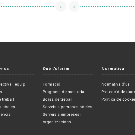
«
»
-nos
Què t'oferim
Normativa
rectiva i equip
Formació
Normativa d'us
s
Programa de mentoria
Protecció de dad
 treball
Borsa de treball
Política de cooki
s sòcies
Serveis a persones sòcies
rència
Serveis a empreses i
organitzacions