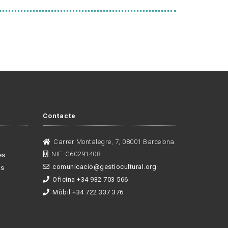
Contacte
Carrer Montalegre, 7, 08001 Barcelona
NIF. G60291408
es
comunicacio@gestiocultural.org
es
Oficina +34 932 703 566
Mòbil +34 722 337 376