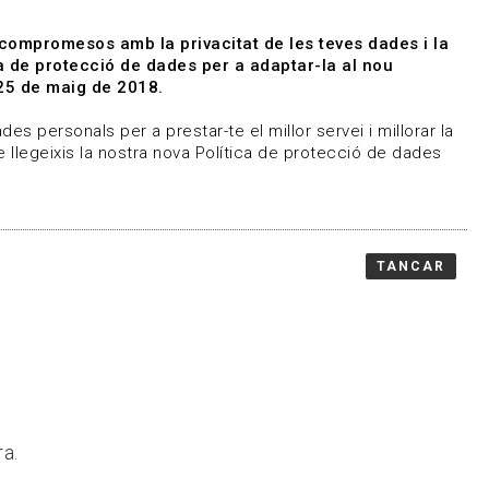
|
|
Agenda
Directori de documents
 compromesos amb la privacitat de les teves dades i la
ica de protecció de dades per a adaptar-la al nou
Associa't
Entra
25 de maig de 2018.
representem
Contacte
es personals per a prestar-te el millor servei i millorar la
 llegeixis la nostra nova Política de protecció de dades
TANCAR
ra.