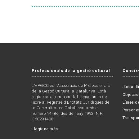
Professionals de la gestió cultural
Coneix
L'APGCC és l’Associació de Professionals
Junta di
de la Gestió Cultural a Catalunya. Està
Objectiu
registrada com a entitat sense ànim de
lucre al Registre d’Entitats Jurídiques de
Línies de
la Generalitat de Catalunya amb el
Persone
número 14486, des de l’any 1993. NIF:
Transpa
G60291408
Llegir-ne més