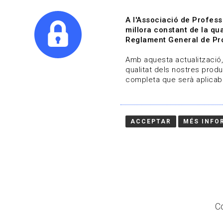
A l'Associació de Profess
millora constant de la qua
Reglament General de Pro
Qui s
Amb aquesta actualització, 
qualitat dels nostres produ
completa que serà aplicabl
Actualitza't
Vols estar al dia?
ACCEPTAR
MÉS INFO
HOME
/
BLOG
Co