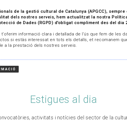
ionals de la gestió cultural de Catalunya (APGCC), sempre
litat dels nostres serveis, hem actualitzat la nostra Polít
tecció de Dades (RGPD) d'obligat compliment des del dia 
om
Línies de treball
Projectes
Serveis
A qui 
t'oferim informació clara i detallada de l'ús que fem de les dad
ctos.si estàs interessat en tots els detalls, et recomanem que
e a la prestació dels nostres serveis.
RMACIÓ
Estigues al dia
nvocatòries, activitats i notícies del sector de la cultu