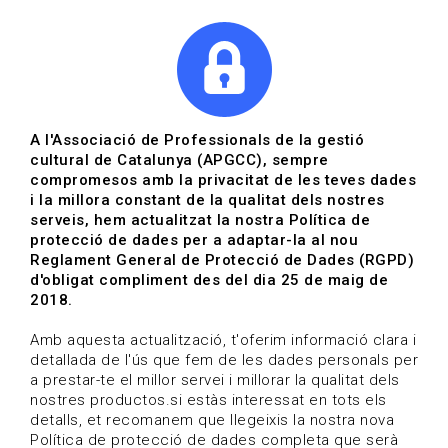
|
|
Agenda
Directori de documents
Actualitza't
A l'Associació de Professionals de la gestió
cultural de Catalunya (APGCC), sempre
Vols estar al dia?
compromesos amb la privacitat de les teves dades
i la millora constant de la qualitat dels nostres
serveis, hem actualitzat la nostra Política de
HOME
/
BLOG
protecció de dades per a adaptar-la al nou
Reglament General de Protecció de Dades (RGPD)
d'obligat compliment des del dia 25 de maig de
2018.
Estigues al dia
Amb aquesta actualització, t'oferim informació clara i
detallada de l'ús que fem de les dades personals per
a prestar-te el millor servei i millorar la qualitat dels
Convocatòries, activitats i notícies del sector de la
nostres productos.si estàs interessat en tots els
cultura.
detalls, et recomanem que llegeixis la nostra nova
Política de protecció de dades completa que serà