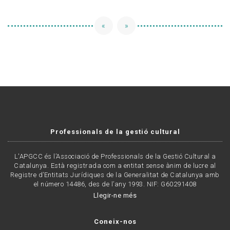
«
»
Professionals de la gestió cultural
L'APGCC és l’Associació de Professionals de la Gestió Cultural a
Catalunya. Està registrada com a entitat sense ànim de lucre al
Registre d’Entitats Jurídiques de la Generalitat de Catalunya amb
el número 14486, des de l’any 1993. NIF: G60291408
Llegir-ne més
Coneix-nos