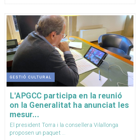
GESTIÓ CULTURAL
L'APGCC participa en la reunió
on la Generalitat ha anunciat les
mesur...
El president Torra i la consellera Vilallonga
proposen un paquet ...