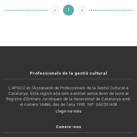
«
1
»
Professionals de la gestió cultural
L'APGCC és l’Associació de Professionals de la Gestió Cultural a
Catalunya. Està registrada com a entitat sense ànim de lucre al
Registre d’Entitats Jurídiques de la Generalitat de Catalunya amb
el número 14486, des de l’any 1993. NIF: G60291408
Llegir-ne més
Coneix-nos