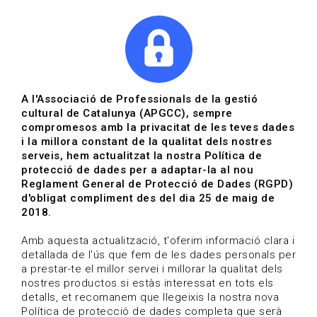
|
|
Agenda
Directori de documents
Actualitza't
A l'Associació de Professionals de la gestió
cultural de Catalunya (APGCC), sempre
Vols estar al dia?
compromesos amb la privacitat de les teves dades
i la millora constant de la qualitat dels nostres
serveis, hem actualitzat la nostra Política de
HOME
/
BLOG
protecció de dades per a adaptar-la al nou
Reglament General de Protecció de Dades (RGPD)
d'obligat compliment des del dia 25 de maig de
2018.
Estigues al dia
Amb aquesta actualització, t'oferim informació clara i
detallada de l'ús que fem de les dades personals per
a prestar-te el millor servei i millorar la qualitat dels
Convocatòries, activitats i notícies del sector de la
nostres productos.si estàs interessat en tots els
cultura.
detalls, et recomanem que llegeixis la nostra nova
Política de protecció de dades completa que serà