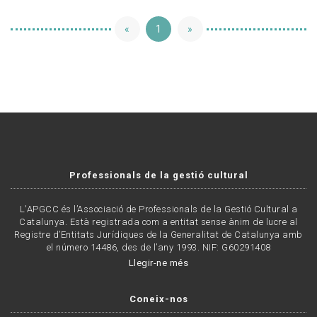
«
1
»
Professionals de la gestió cultural
L'APGCC és l’Associació de Professionals de la Gestió Cultural a
Catalunya. Està registrada com a entitat sense ànim de lucre al
Registre d’Entitats Jurídiques de la Generalitat de Catalunya amb
el número 14486, des de l’any 1993. NIF: G60291408
Llegir-ne més
Coneix-nos