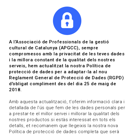
|
|
Agenda
Directori de documents
Actualitza't
A l'Associació de Professionals de la gestió
cultural de Catalunya (APGCC), sempre
Vols estar al dia?
compromesos amb la privacitat de les teves dades
i la millora constant de la qualitat dels nostres
serveis, hem actualitzat la nostra Política de
HOME
/
BLOG
protecció de dades per a adaptar-la al nou
Reglament General de Protecció de Dades (RGPD)
d'obligat compliment des del dia 25 de maig de
2018.
Estigues al dia
Amb aquesta actualització, t'oferim informació clara i
detallada de l'ús que fem de les dades personals per
a prestar-te el millor servei i millorar la qualitat dels
Convocatòries, activitats i notícies del sector de la
nostres productos.si estàs interessat en tots els
cultura.
detalls, et recomanem que llegeixis la nostra nova
Política de protecció de dades completa que serà