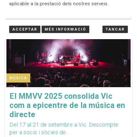
aplicable a la prestació dels nostres serveis.
ACCEPTAR
MÉS INFORMACIÓ
TANCAR
MÚSICA
El MMVV 2025 consolida Vic
com a epicentre de la música en
directe
Del 17 al 21 de setembre a Vic. Descompte
per a socis i sòcies de...