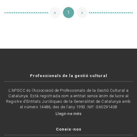
«
1
»
Professionals de la gestió cultural
L'APGCC és l’Associació de Professionals de la Gestió Cultural a
Catalunya. Està registrada com a entitat sense ànim de lucre al
Registre d’Entitats Jurídiques de la Generalitat de Catalunya amb
el número 14486, des de l’any 1993. NIF: G60291408
Llegir-ne més
Coneix-nos