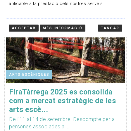
aplicable a la prestació dels nostres serveis.
ACCEPTAR
MÉS INFORMACIÓ
TANCAR
ARTS ESCÈNIQUES
FiraTàrrega 2025 es consolida
com a mercat estratègic de les
arts escè...
De l'11 al 14 de setembre. Descompte per a
persones associades a ...