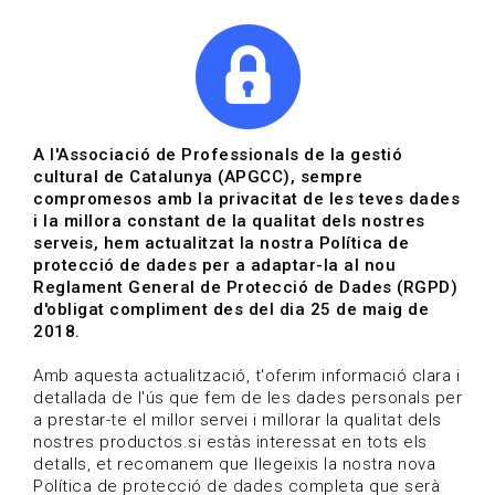
|
|
Agenda
Directori de documents
Actualitza't
A l'Associació de Professionals de la gestió
cultural de Catalunya (APGCC), sempre
Vols estar al dia?
compromesos amb la privacitat de les teves dades
i la millora constant de la qualitat dels nostres
serveis, hem actualitzat la nostra Política de
HOME
/
BLOG
protecció de dades per a adaptar-la al nou
Reglament General de Protecció de Dades (RGPD)
d'obligat compliment des del dia 25 de maig de
2018.
Estigues al dia
Amb aquesta actualització, t'oferim informació clara i
detallada de l'ús que fem de les dades personals per
a prestar-te el millor servei i millorar la qualitat dels
Convocatòries, activitats i notícies del sector de la
nostres productos.si estàs interessat en tots els
cultura.
detalls, et recomanem que llegeixis la nostra nova
Política de protecció de dades completa que serà