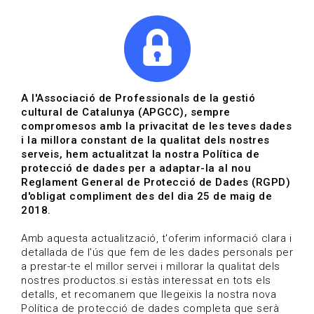
|
|
Agenda
Directori de documents
Actualitza't
A l'Associació de Professionals de la gestió
cultural de Catalunya (APGCC), sempre
Vols estar al dia?
compromesos amb la privacitat de les teves dades
i la millora constant de la qualitat dels nostres
serveis, hem actualitzat la nostra Política de
HOME
/
BLOG
protecció de dades per a adaptar-la al nou
Reglament General de Protecció de Dades (RGPD)
d'obligat compliment des del dia 25 de maig de
2018.
Estigues al dia
Amb aquesta actualització, t'oferim informació clara i
detallada de l'ús que fem de les dades personals per
a prestar-te el millor servei i millorar la qualitat dels
Convocatòries, activitats i notícies del sector de la
nostres productos.si estàs interessat en tots els
cultura.
detalls, et recomanem que llegeixis la nostra nova
Política de protecció de dades completa que serà