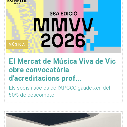
MÚSICA
El Mercat de Música Viva de Vic
obre convocatòria
d'acreditacions prof...
Els socis i sòcies de l'APGCC gaudeixen del
50% de descompte