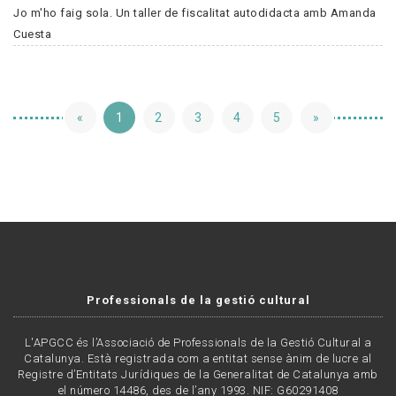
Jo m'ho faig sola. Un taller de fiscalitat autodidacta amb Amanda
Cuesta
«
1
2
3
4
5
»
Professionals de la gestió cultural
L'APGCC és l’Associació de Professionals de la Gestió Cultural a
Catalunya. Està registrada com a entitat sense ànim de lucre al
Registre d’Entitats Jurídiques de la Generalitat de Catalunya amb
el número 14486, des de l’any 1993. NIF: G60291408