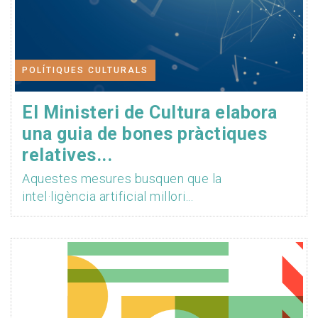
POLÍTIQUES CULTURALS
El Ministeri de Cultura elabora
una guia de bones pràctiques
relatives...
Aquestes mesures busquen que la
intel·ligència artificial millori...