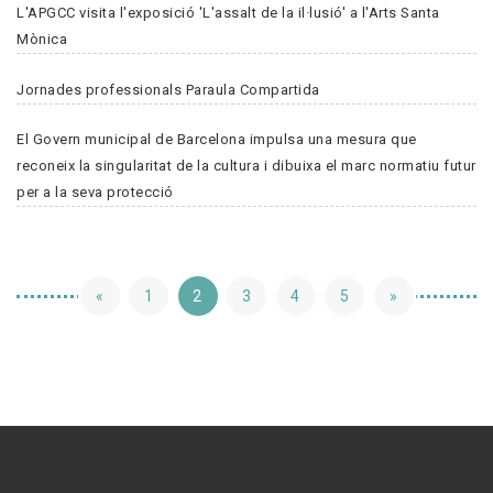
L'APGCC visita l'exposició 'L'assalt de la il·lusió' a l'Arts Santa
Mònica
Jornades professionals Paraula Compartida
El Govern municipal de Barcelona impulsa una mesura que
reconeix la singularitat de la cultura i dibuixa el marc normatiu futur
per a la seva protecció
«
1
2
3
4
5
»