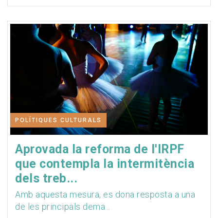
POLÍTIQUES CULTURALS
Aprovada la reforma de l'IRPF
que contempla la intermitència
dels treb...
Amb aquesta mesura, es dona resposta a una
de les principals dema...