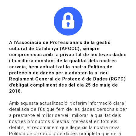
|
|
Agenda
Directori de documents
Actualitza't
A l'Associació de Professionals de la gestió
cultural de Catalunya (APGCC), sempre
Vols estar al dia?
compromesos amb la privacitat de les teves dades
i la millora constant de la qualitat dels nostres
serveis, hem actualitzat la nostra Política de
HOME
/
BLOG
protecció de dades per a adaptar-la al nou
Reglament General de Protecció de Dades (RGPD)
d'obligat compliment des del dia 25 de maig de
2018.
Estigues al dia
Amb aquesta actualització, t'oferim informació clara i
detallada de l'ús que fem de les dades personals per
a prestar-te el millor servei i millorar la qualitat dels
Convocatòries, activitats i notícies del sector de la
nostres productos.si estàs interessat en tots els
cultura.
detalls, et recomanem que llegeixis la nostra nova
Política de protecció de dades completa que serà