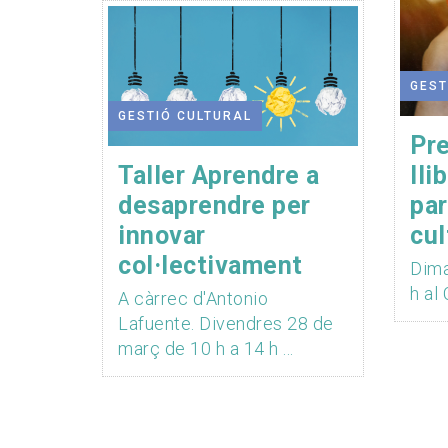
GEST
GESTIÓ CULTURAL
Pre
Taller Aprendre a
lli
desaprendre per
par
innovar
cul
col·lectivament
Dima
h al
A càrrec d'Antonio
Lafuente. Divendres 28 de
març de 10 h a 14 h ...