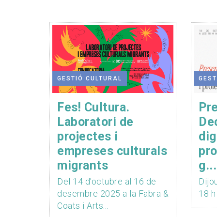
GESTIÓ CULTURAL
GEST
Fes! Cultura.
Pre
Laboratori de
Dec
projectes i
dig
empreses culturals
pro
migrants
g...
Del 14 d’octubre al 16 de
Dijo
desembre 2025 a la Fabra &
18 h
Coats i Arts...