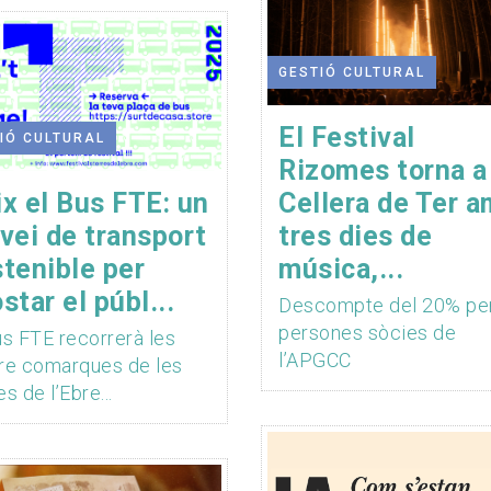
GESTIÓ CULTURAL
El Festival
IÓ CULTURAL
Rizomes torna a
x el Bus FTE: un
Cellera de Ter 
vei de transport
tres dies de
tenible per
música,...
star el públ...
Descompte del 20% pe
persones sòcies de
us FTE recorrerà les
l’APGCC
re comarques de les
s de l’Ebre...