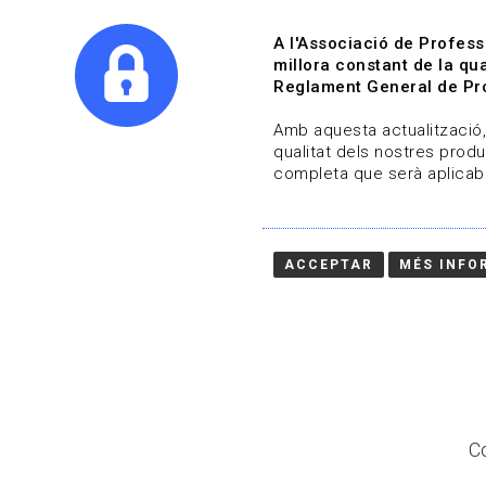
A l'Associació de Profess
millora constant de la qua
Reglament General de Pro
Qui s
Amb aquesta actualització, 
qualitat dels nostres produ
completa que serà aplicabl
Actualitza't
Vols estar al dia?
ACCEPTAR
MÉS INFO
HOME
/
BLOG
Co