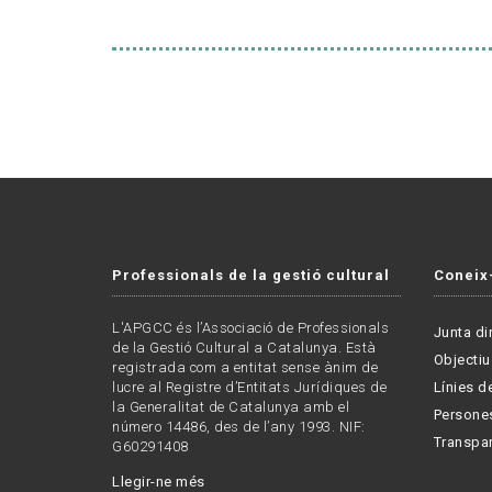
Professionals de la gestió cultural
Coneix
L'APGCC és l’Associació de Professionals
Junta di
de la Gestió Cultural a Catalunya. Està
Objectiu
registrada com a entitat sense ànim de
lucre al Registre d’Entitats Jurídiques de
Línies de
la Generalitat de Catalunya amb el
Persone
número 14486, des de l’any 1993. NIF:
Transpa
G60291408
Llegir-ne més