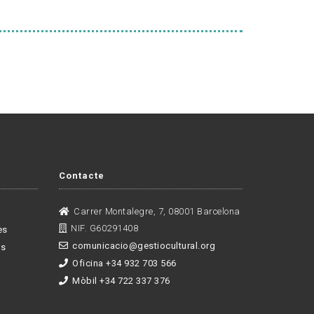
Contacte
Carrer Montalegre, 7, 08001 Barcelona
NIF. G60291408
es
comunicacio@gestiocultural.org
es
Oficina +34 932 703 566
Mòbil +34 722 337 376