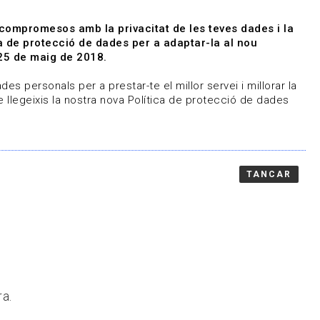
|
|
Agenda
Directori de documents
 compromesos amb la privacitat de les teves dades i la
ica de protecció de dades per a adaptar-la al nou
Associa't
Entra
25 de maig de 2018.
representem
Contacte
es personals per a prestar-te el millor servei i millorar la
 llegeixis la nostra nova Política de protecció de dades
TANCAR
ra.