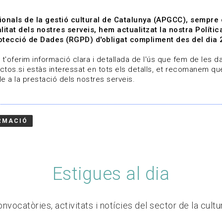
ionals de la gestió cultural de Catalunya (APGCC), sempre
litat dels nostres serveis, hem actualitzat la nostra Polít
tecció de Dades (RGPD) d'obligat compliment des del dia 
om
Línies de treball
Projectes
Serveis
A qui 
t'oferim informació clara i detallada de l'ús que fem de les dad
ctos.si estàs interessat en tots els detalls, et recomanem que
e a la prestació dels nostres serveis.
RMACIÓ
Estigues al dia
nvocatòries, activitats i notícies del sector de la cultu