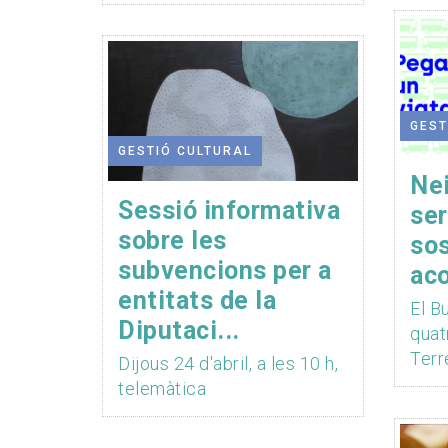
GEST
GESTIÓ CULTURAL
Nei
Sessió informativa
ser
sobre les
sos
subvencions per a
aco
entitats de la
El B
Diputaci...
quat
Terre
Dijous 24 d'abril, a les 10 h,
telemàtica