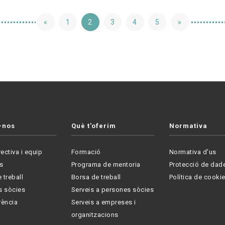
«
1
2
3
4
5
»
-nos
Què t'oferim
Normativa
rectiva i equip
Formació
Normativa d'us
s
Programa de mentoria
Protecció de dad
 treball
Borsa de treball
Política de cooki
s sòcies
Serveis a persones sòcies
rència
Serveis a empreses i
organitzacions