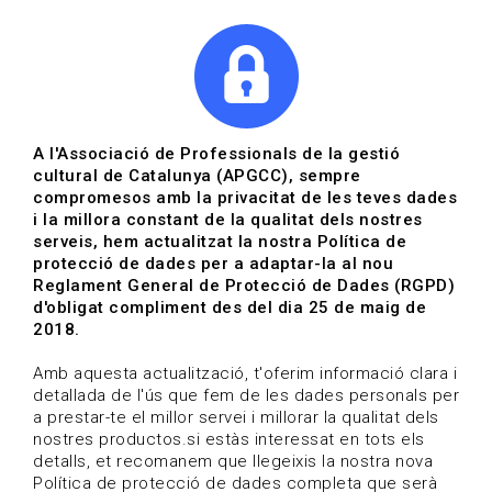
|
|
Agenda
Directori de documents
Actualitza't
A l'Associació de Professionals de la gestió
cultural de Catalunya (APGCC), sempre
Vols estar al dia?
compromesos amb la privacitat de les teves dades
i la millora constant de la qualitat dels nostres
serveis, hem actualitzat la nostra Política de
HOME
/
BLOG
protecció de dades per a adaptar-la al nou
Reglament General de Protecció de Dades (RGPD)
d'obligat compliment des del dia 25 de maig de
2018.
Estigues al dia
Amb aquesta actualització, t'oferim informació clara i
detallada de l'ús que fem de les dades personals per
a prestar-te el millor servei i millorar la qualitat dels
Convocatòries, activitats i notícies del sector de la
nostres productos.si estàs interessat en tots els
cultura.
detalls, et recomanem que llegeixis la nostra nova
Política de protecció de dades completa que serà