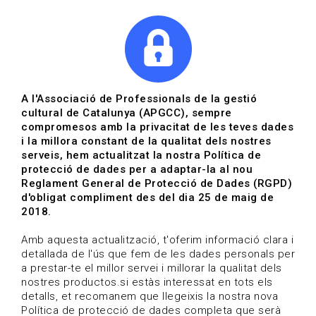
|
|
Agenda
Directori de documents
Actualitza't
A l'Associació de Professionals de la gestió
cultural de Catalunya (APGCC), sempre
Vols estar al dia?
compromesos amb la privacitat de les teves dades
i la millora constant de la qualitat dels nostres
serveis, hem actualitzat la nostra Política de
HOME
/
BLOG
protecció de dades per a adaptar-la al nou
Reglament General de Protecció de Dades (RGPD)
d'obligat compliment des del dia 25 de maig de
2018.
Estigues al dia
Amb aquesta actualització, t'oferim informació clara i
detallada de l'ús que fem de les dades personals per
a prestar-te el millor servei i millorar la qualitat dels
Convocatòries, activitats i notícies del sector de la
nostres productos.si estàs interessat en tots els
cultura.
detalls, et recomanem que llegeixis la nostra nova
Política de protecció de dades completa que serà