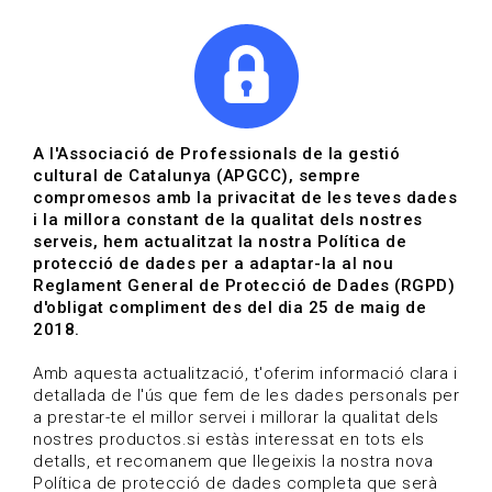
|
|
Agenda
Directori de documents
Actualitza't
A l'Associació de Professionals de la gestió
cultural de Catalunya (APGCC), sempre
Vols estar al dia?
compromesos amb la privacitat de les teves dades
i la millora constant de la qualitat dels nostres
serveis, hem actualitzat la nostra Política de
HOME
/
BLOG
protecció de dades per a adaptar-la al nou
Reglament General de Protecció de Dades (RGPD)
d'obligat compliment des del dia 25 de maig de
2018.
Estigues al dia
Amb aquesta actualització, t'oferim informació clara i
detallada de l'ús que fem de les dades personals per
a prestar-te el millor servei i millorar la qualitat dels
Convocatòries, activitats i notícies del sector de la
nostres productos.si estàs interessat en tots els
cultura.
detalls, et recomanem que llegeixis la nostra nova
Política de protecció de dades completa que serà