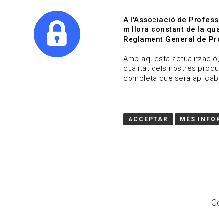
A l'Associació de Profess
millora constant de la qua
Reglament General de Pro
Qui s
Amb aquesta actualització, 
qualitat dels nostres produ
completa que serà aplicabl
Actualitza't
Vols estar al dia?
ACCEPTAR
MÉS INFO
HOME
/
BLOG
Co