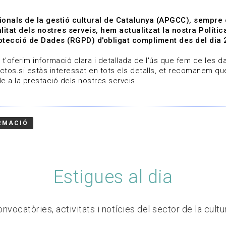
ionals de la gestió cultural de Catalunya (APGCC), sempre
litat dels nostres serveis, hem actualitzat la nostra Polít
tecció de Dades (RGPD) d'obligat compliment des del dia 
om
Línies de treball
Projectes
Serveis
A qui 
t'oferim informació clara i detallada de l'ús que fem de les dad
ctos.si estàs interessat en tots els detalls, et recomanem que
e a la prestació dels nostres serveis.
RMACIÓ
Estigues al dia
nvocatòries, activitats i notícies del sector de la cultu