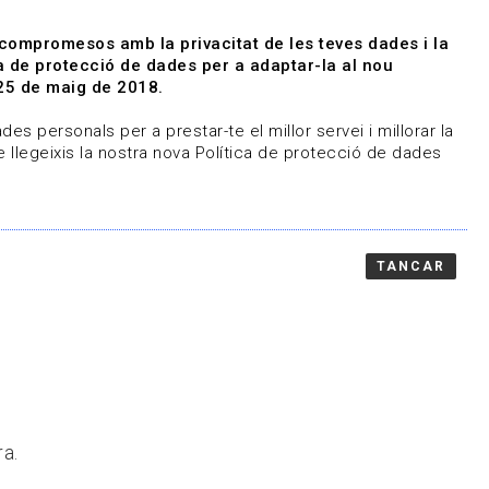
|
|
Agenda
Directori de documents
 compromesos amb la privacitat de les teves dades i la
ica de protecció de dades per a adaptar-la al nou
Associa't
Entra
25 de maig de 2018.
representem
Contacte
es personals per a prestar-te el millor servei i millorar la
 llegeixis la nostra nova Política de protecció de dades
TANCAR
ra.