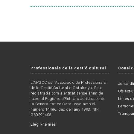
Professionals de la gestió cultural
Coneix
L'APGCC és l’Associació de Professionals
Junta di
de la Gestió Cultural a Catalunya. Està
Objectiu
registrada com a entitat sense ànim de
lucre al Registre d’Entitats Jurídiques de
Línies de
la Generalitat de Catalunya amb el
Persone
número 14486, des de l’any 1993. NIF:
Transpa
G60291408
Llegir-ne més