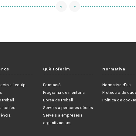
«
»
-nos
Què t'oferim
Normativa
rectiva i equip
Formació
Normativa d'us
s
Programa de mentoria
Protecció de dad
 treball
Borsa de treball
Política de cooki
s sòcies
Serveis a persones sòcies
rència
Serveis a empreses i
organitzacions