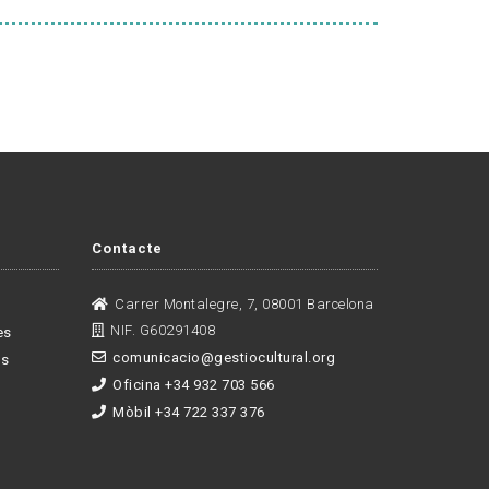
Contacte
Carrer Montalegre, 7, 08001 Barcelona
NIF. G60291408
es
comunicacio@gestiocultural.org
es
Oficina +34 932 703 566
Mòbil +34 722 337 376