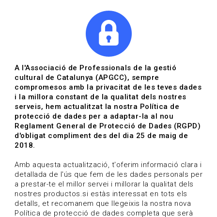
|
|
Agenda
Directori de documents
Actualitza't
A l'Associació de Professionals de la gestió
cultural de Catalunya (APGCC), sempre
Vols estar al dia?
compromesos amb la privacitat de les teves dades
i la millora constant de la qualitat dels nostres
serveis, hem actualitzat la nostra Política de
HOME
/
BLOG
protecció de dades per a adaptar-la al nou
Reglament General de Protecció de Dades (RGPD)
d'obligat compliment des del dia 25 de maig de
2018.
Estigues al dia
Amb aquesta actualització, t'oferim informació clara i
detallada de l'ús que fem de les dades personals per
a prestar-te el millor servei i millorar la qualitat dels
Convocatòries, activitats i notícies del sector de la
nostres productos.si estàs interessat en tots els
cultura.
detalls, et recomanem que llegeixis la nostra nova
Política de protecció de dades completa que serà