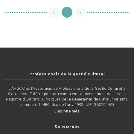
«
1
»
Professionals de la gestió cultural
L'APGCC és l’Associació de Professionals de la Gestió Cultural a
Catalunya. Està registrada com a entitat sense ànim de lucre al
Registre d’Entitats Jurídiques de la Generalitat de Catalunya amb
el número 14486, des de l’any 1993. NIF: G60291408
Llegir-ne més
Coneix-nos