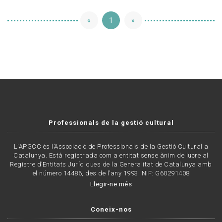
«
1
»
Professionals de la gestió cultural
L'APGCC és l’Associació de Professionals de la Gestió Cultural a
Catalunya. Està registrada com a entitat sense ànim de lucre al
Registre d’Entitats Jurídiques de la Generalitat de Catalunya amb
el número 14486, des de l’any 1993. NIF: G60291408
Llegir-ne més
Coneix-nos