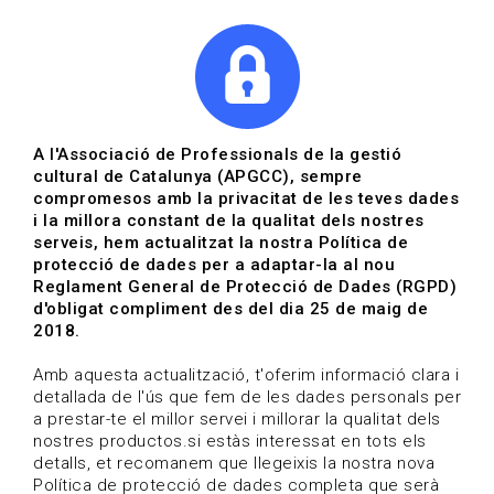
|
|
Agenda
Directori de documents
Actualitza't
A l'Associació de Professionals de la gestió
cultural de Catalunya (APGCC), sempre
Vols estar al dia?
compromesos amb la privacitat de les teves dades
i la millora constant de la qualitat dels nostres
serveis, hem actualitzat la nostra Política de
HOME
/
BLOG
protecció de dades per a adaptar-la al nou
Reglament General de Protecció de Dades (RGPD)
d'obligat compliment des del dia 25 de maig de
2018.
Estigues al dia
Amb aquesta actualització, t'oferim informació clara i
detallada de l'ús que fem de les dades personals per
a prestar-te el millor servei i millorar la qualitat dels
Convocatòries, activitats i notícies del sector de la
nostres productos.si estàs interessat en tots els
cultura.
detalls, et recomanem que llegeixis la nostra nova
Política de protecció de dades completa que serà