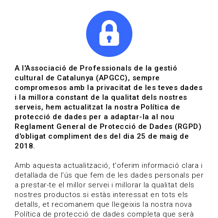
|
|
Agenda
Directori de documents
Actualitza't
A l'Associació de Professionals de la gestió
cultural de Catalunya (APGCC), sempre
Vols estar al dia?
compromesos amb la privacitat de les teves dades
i la millora constant de la qualitat dels nostres
serveis, hem actualitzat la nostra Política de
HOME
/
BLOG
protecció de dades per a adaptar-la al nou
Reglament General de Protecció de Dades (RGPD)
d'obligat compliment des del dia 25 de maig de
2018.
Estigues al dia
Amb aquesta actualització, t'oferim informació clara i
detallada de l'ús que fem de les dades personals per
a prestar-te el millor servei i millorar la qualitat dels
Convocatòries, activitats i notícies del sector de la
nostres productos.si estàs interessat en tots els
cultura.
detalls, et recomanem que llegeixis la nostra nova
Política de protecció de dades completa que serà