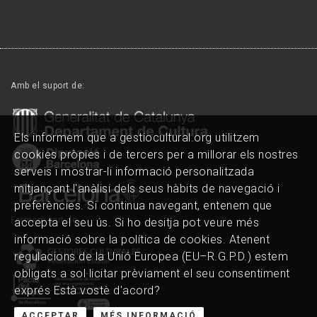
Amb el suport de:
Els informem que a gestiocultural.org utilitzem
cookies pròpies i de tercers per a millorar els nostres
serveis i mostrar-li informació personalitzada
mitjançant l'anàlisi dels seus hàbits de navegació i
preferències. Si continua navegant, entenem que
Formem part de:
accepta el seu ús. Si ho desitja pot veure més
informació sobre la política de cookies. Atenent
regulacions de la Unió Europea (EU–R.G.P.D.) estem
obligats a sol·licitar prèviament el seu consentiment
exprés Està vostè d'acord?
ACCEPTAR
MÉS INFORMACIÓ