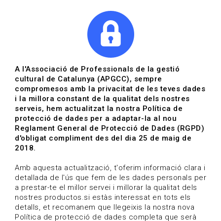
|
|
Agenda
Directori de documents
A l'Associació de Professionals de la gestió
cultural de Catalunya (APGCC), sempre
Recursos i documentació |
compromesos amb la privacitat de les teves dades
i la millora constant de la qualitat dels nostres
Gestió cultural
serveis, hem actualitzat la nostra Política de
protecció de dades per a adaptar-la al nou
Data de publicació: 08-11-2022
Reglament General de Protecció de Dades (RGPD)
HOME
/
NOTICIA
/
d'obligat compliment des del dia 25 de maig de
RECURSOS I DOCUMENTACIÓ
2018.
Amb aquesta actualització, t'oferim informació clara i
detallada de l'ús que fem de les dades personals per
a prestar-te el millor servei i millorar la qualitat dels
nostres productos.si estàs interessat en tots els
detalls, et recomanem que llegeixis la nostra nova
Política de protecció de dades completa que serà