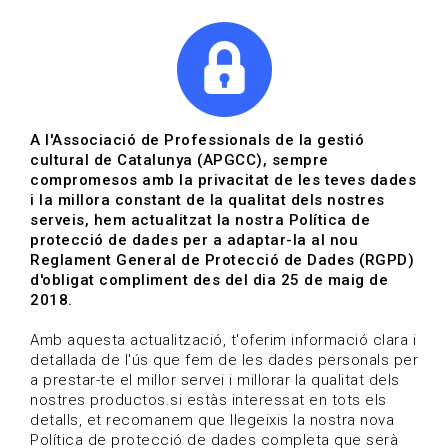
|
|
Agenda
Directori de documents
A l'Associació de Professionals de la gestió
cultural de Catalunya (APGCC), sempre
Convocatòries |
compromesos amb la privacitat de les teves dades
i la millora constant de la qualitat dels nostres
Biblioteques, llibre i edició
serveis, hem actualitzat la nostra Política de
protecció de dades per a adaptar-la al nou
14-03-2023 fins al 30-03-2023
Reglament General de Protecció de Dades (RGPD)
HOME
/
NOTICIA
/
CONVOCATÒRIES
d'obligat compliment des del dia 25 de maig de
2018.
Amb aquesta actualització, t'oferim informació clara i
detallada de l'ús que fem de les dades personals per
a prestar-te el millor servei i millorar la qualitat dels
nostres productos.si estàs interessat en tots els
detalls, et recomanem que llegeixis la nostra nova
Política de protecció de dades completa que serà