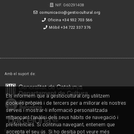
NIF. G60291408
comunicacio@gestiocultural.org
Oficina +34 932 703 566
Mòbil +34 722 337 376
Amb el suport de:
Els informem que a gestiocultural.org utilitzem
cookies pròpies i de tercers per a millorar els nostres
serveis i mostrar-li informació personalitzada
mitjançant l'anàlisi dels seus hàbits de navegació i
preferències. Si continua navegant, entenem que
Formem part de:
accepta el seu ús. Si ho desitja pot veure més