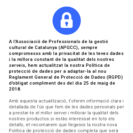
|
|
Agenda
Directori de documents
A l'Associació de Professionals de la gestió
cultural de Catalunya (APGCC), sempre
Actualitat | Museus i
compromesos amb la privacitat de les teves dades
i la millora constant de la qualitat dels nostres
patrimoni
serveis, hem actualitzat la nostra Política de
protecció de dades per a adaptar-la al nou
Data de publicació: 03-01-2024
Reglament General de Protecció de Dades (RGPD)
HOME
/
NOTICIA
/
ACTUALITAT
d'obligat compliment des del dia 25 de maig de
2018.
Amb aquesta actualització, t'oferim informació clara i
detallada de l'ús que fem de les dades personals per
a prestar-te el millor servei i millorar la qualitat dels
nostres productos.si estàs interessat en tots els
detalls, et recomanem que llegeixis la nostra nova
Política de protecció de dades completa que serà