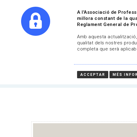
A l'Associació de Profess
millora constant de la qua
Reglament General de Pro
Qui s
Amb aquesta actualització, 
qualitat dels nostres produ
completa que serà aplicabl
Convocatòries | Música
15-01-2024 fins al 31-03-2024
ACCEPTAR
MÉS INFO
HOME
/
NOTICIA
/
CONVOCATÒRIES