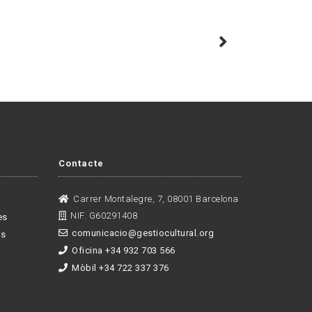
Contacte
Carrer Montalegre, 7, 08001 Barcelona
NIF. G60291408
es
comunicacio@gestiocultural.org
es
Oficina +34 932 703 566
Mòbil +34 722 337 376