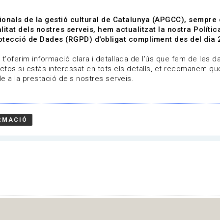
ionals de la gestió cultural de Catalunya (APGCC), sempre
litat dels nostres serveis, hem actualitzat la nostra Polít
tecció de Dades (RGPD) d'obligat compliment des del dia 
om
Línies de treball
Projectes
Serveis
A qui 
t'oferim informació clara i detallada de l'ús que fem de les dad
ctos.si estàs interessat en tots els detalls, et recomanem que
e a la prestació dels nostres serveis.
RMACIÓ