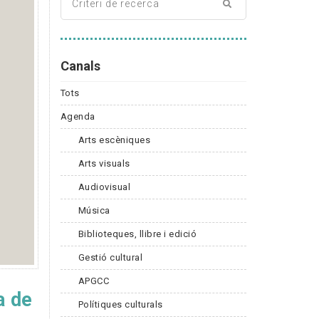
Canals
Tots
Agenda
Arts escèniques
Arts visuals
Audiovisual
Música
Biblioteques, llibre i edició
Gestió cultural
APGCC
a de
Polítiques culturals