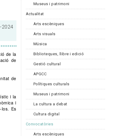
Museus i patrimoni
Actualitat
Arts escèniques
1-2024
Arts visuals
Música
ió de la
Biblioteques, llibre i edició
tació de
Gestió cultural
APGCC
unitat de
Polítiques culturals
Museus i patrimoni
stic i la
nòmica i
La cultura a debat
-los. Es
Cultura digital
Convocatòries
Arts escèniques