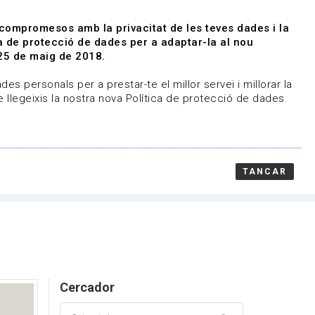
|
|
Agenda
Directori de documents
 compromesos amb la privacitat de les teves dades i la
ica de protecció de dades per a adaptar-la al nou
Associa't
Entra
25 de maig de 2018.
representem
Contacte
es personals per a prestar-te el millor servei i millorar la
 llegeixis la nostra nova Política de protecció de dades
TANCAR
Cercador