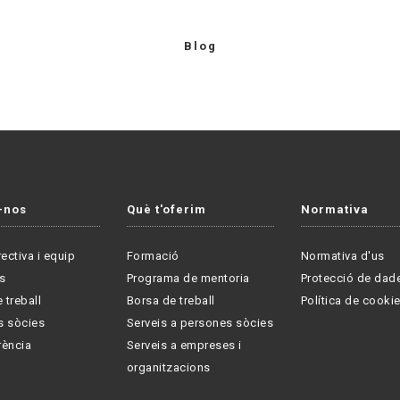
Blog
-nos
Què t'oferim
Normativa
rectiva i equip
Formació
Normativa d'us
s
Programa de mentoria
Protecció de dad
 treball
Borsa de treball
Política de cooki
s sòcies
Serveis a persones sòcies
rència
Serveis a empreses i
organitzacions