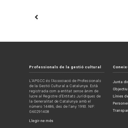
Professionals de la gestió cultural
Coneix
L'APGCC és l’Associació de Professionals
Junta di
de la Gestió Cultural a Catalunya. Està
Objectiu
registrada com a entitat sense ànim de
lucre al Registre d’Entitats Jurídiques de
Línies de
la Generalitat de Catalunya amb el
Persone
número 14486, des de l’any 1993. NIF:
Transpa
G60291408
Llegir-ne més