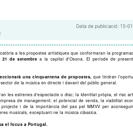
Data de publicació: 15-0
c
catòria a les propostes artístiques que conformaran la programac
 i 21 de setembre
a la capital d'Osona. El període de presen
leccionarà una cinquantena de propostes,
que tindran l'oport
ector de la música en directe i davant del públic general.
an les estrenes d'espectacle o disc; la identitat pròpia, el risc artí
 lempresa de management; el potencial de venda, la viabilitat eco
del projecte i de la importància del pas pel MMVV per aconseguir
neres musicals, exceptuant-ne la música clàssica.
a el focus a Portugal.