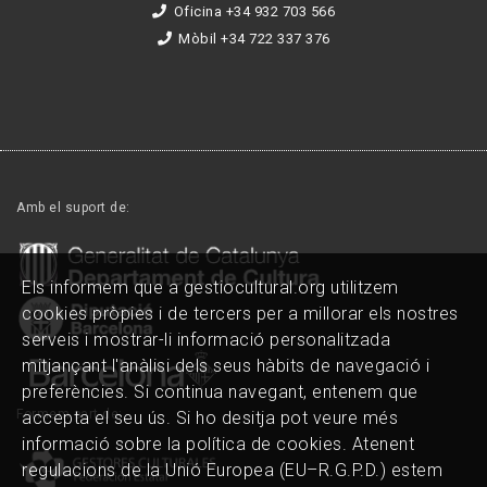
Oficina +34 932 703 566
Mòbil +34 722 337 376
Amb el suport de:
Els informem que a gestiocultural.org utilitzem
cookies pròpies i de tercers per a millorar els nostres
serveis i mostrar-li informació personalitzada
mitjançant l'anàlisi dels seus hàbits de navegació i
preferències. Si continua navegant, entenem que
Formem part de:
accepta el seu ús. Si ho desitja pot veure més
informació sobre la política de cookies. Atenent
regulacions de la Unió Europea (EU–R.G.P.D.) estem