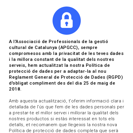
|
|
Agenda
Directori de documents
A l'Associació de Professionals de la gestió
cultural de Catalunya (APGCC), sempre
Convocatòries | Museus i
compromesos amb la privacitat de les teves dades
i la millora constant de la qualitat dels nostres
patrimoni
serveis, hem actualitzat la nostra Política de
protecció de dades per a adaptar-la al nou
Data de publicació: 29-01-2024
Reglament General de Protecció de Dades (RGPD)
HOME
/
NOTICIA
/
CONVOCATÒRIES
d'obligat compliment des del dia 25 de maig de
2018.
Amb aquesta actualització, t'oferim informació clara i
detallada de l'ús que fem de les dades personals per
a prestar-te el millor servei i millorar la qualitat dels
nostres productos.si estàs interessat en tots els
detalls, et recomanem que llegeixis la nostra nova
Política de protecció de dades completa que serà