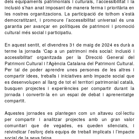
dels equipaments patrimonials i culturals, l’accessibilitat i la
inclusió s’han anat imposant de manera ferma i prioritària en
les nostres organitzacions. La participació de tothom s’està
democratitzant, i promoure l’accessibilitat universal és una
garantia per avançar en polítiques de patrimoni i promoció
cultural més social i participatiu.
En aquest sentit, el divendres 31 de maig de 2024 es durà a
terme la jornada 'Cap a un patrimoni més social: inclusió i
accessibilitat' organitzada per la Direcció General del
Patrimoni Cultural i l'Agència Catalana del Patrimoni Cultural.
Per tal de poder aprendre unes persones de les altres i
compartir idees, treballs i iniciatives amb impacte social que
es desenvolupen al llarg de tot el territori patrimonial català,
busquen projectes i experiències per compartir durant la
jornada i convertir-la en un espai de debat i aprenentatge
compartit.
Aquestes jornades es plantegen com un altaveu col·lectiu
per compartir i analitzar projectes amb un gran valor
comunitari que de vegades, es queden silenciats, i
reivindicar l’esforç dels equips de treball implicats i l’impacte
social de la seva feina.