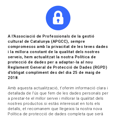
|
|
Agenda
Directori de documents
A l'Associació de Professionals de la gestió
cultural de Catalunya (APGCC), sempre
Actualitat | Arts visuals
compromesos amb la privacitat de les teves dades
i la millora constant de la qualitat dels nostres
Data de publicació: 11-04-2024
serveis, hem actualitzat la nostra Política de
protecció de dades per a adaptar-la al nou
Reglament General de Protecció de Dades (RGPD)
HOME
/
NOTICIA
/
ACTUALITAT
d'obligat compliment des del dia 25 de maig de
2018.
Amb aquesta actualització, t'oferim informació clara i
detallada de l'ús que fem de les dades personals per
a prestar-te el millor servei i millorar la qualitat dels
nostres productos.si estàs interessat en tots els
detalls, et recomanem que llegeixis la nostra nova
Política de protecció de dades completa que serà