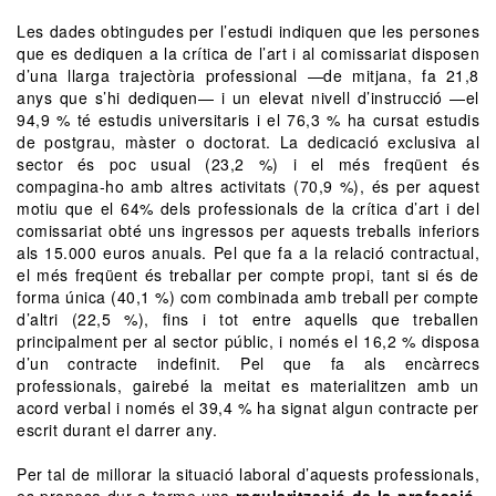
Les dades obtingudes per l’estudi indiquen que les persones
que es dediquen a la crítica de l’art i al comissariat disposen
d’una llarga trajectòria professional —de mitjana, fa 21,8
anys que s’hi dediquen— i un elevat nivell d’instrucció —el
94,9 % té estudis universitaris i el 76,3 % ha cursat estudis
de postgrau, màster o doctorat. La dedicació exclusiva al
sector és poc usual (23,2 %) i el més freqüent és
compagina-ho amb altres activitats (70,9 %), és per aquest
motiu que el 64% dels professionals de la crítica d’art i del
comissariat obté uns ingressos per aquests treballs inferiors
als 15.000 euros anuals. Pel que fa a la relació contractual,
el més freqüent és treballar per compte propi, tant si és de
forma única (40,1 %) com combinada amb treball per compte
d’altri (22,5 %), fins i tot entre aquells que treballen
principalment per al sector públic, i només el 16,2 % disposa
d’un contracte indefinit. Pel que fa als encàrrecs
professionals, gairebé la meitat es materialitzen amb un
acord verbal i només el 39,4 % ha signat algun contracte per
escrit durant el darrer any.
Per tal de millorar la situació laboral d’aquests professionals,
es proposa dur a terme una
regularització de la professió,