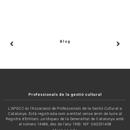
Blog
Professionals de la gestió cultural
L'APGCC és l’Associació de Professionals de la Gestió Cultural a
Catalunya. Està registrada com a entitat sense ànim de lucre al
Registre d’Entitats Jurídiques de la Generalitat de Catalunya amb
el número 14486, des de l’any 1993. NIF: G60291408