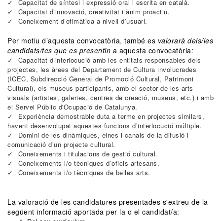
Capacitat de síntesi i expressió oral i escrita en català.
Capacitat d’innovació, creativitat i ànim proactiu.
Coneixement d’ofimàtica a nivell d’usuari.
Per motiu d’aquesta convocatòria, també es
valorarà dels/les
candidats/tes que es presentin
a aquesta convocatòria
:
Capacitat d’interlocució amb les entitats responsables dels
projectes, les àrees del Departament de Cultura involucrades
(ICEC, Subdirecció General de Promoció Cultural, Patrimoni
Cultural), els museus participants, amb el sector de les arts
visuals (artistes, galeries, centres de creació, museus, etc.) i amb
el Servei Públic d'Ocupació de Catalunya.
Experiència demostrable duta a terme en projectes similars,
havent desenvolupat aquestes funcions d’interlocució múltiple.
Domini de les dinàmiques, eines i canals de la difusió i
comunicació d’un projecte cultural.
Coneixements i titulacions de gestió cultural.
Coneixements i/o tècniques d’oficis artesans.
Coneixements i/o tècniques de belles arts.
La valoració de les candidatures presentades s'extreu de la
següent informació aportada per la o el candidat/a: