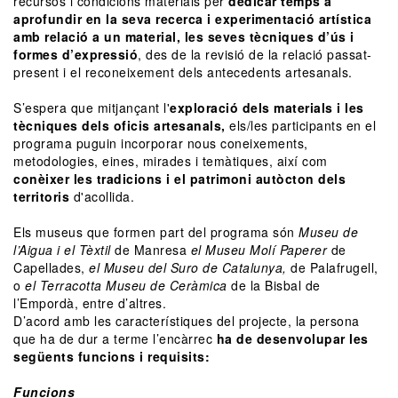
recursos i condicions materials per
dedicar temps a
aprofundir en la seva recerca i experimentació artística
amb relació a un material, les seves tècniques d’ús i
formes d’expressió
, des de la revisió de la relació passat-
present i el reconeixement dels antecedents artesanals.
S’espera que mitjançant l'
exploració dels materials i les
tècniques dels oficis artesanals,
els/les participants en el
programa puguin incorporar nous coneixements,
metodologies, eines, mirades i temàtiques, així com
conèixer les tradicions i el patrimoni autòcton dels
territoris
d'acollida.
Els museus que formen part del programa són
Museu de
l’Aigua i el Tèxtil
de Manresa
el Museu Molí Paperer
de
Capellades,
el Museu del Suro de Catalunya,
de Palafrugell,
o
el Terracotta Museu de Ceràmica
de la Bisbal de
l’Empordà, entre d’altres.
D’acord amb les característiques del projecte, la persona
que ha de dur a terme l’encàrrec
ha de desenvolupar les
següents funcions i requisits:
Funcions