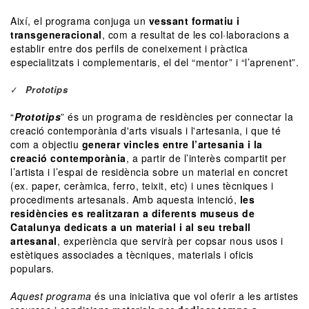
Així, el programa conjuga un
vessant formatiu i
transgeneracional
, com a resultat de les col·laboracions a
establir entre dos perfils de coneixement i pràctica
especialitzats i complementaris, el del “mentor” i “l’aprenent”.
Prototips
“
Prototips
” és un programa de residències per connectar la
creació contemporània d'arts visuals i l'artesania, i que té
com a objectiu
generar vincles entre l’artesania i la
creació contemporània
, a partir de l’interès compartit per
l’artista i l’espai de residència sobre un material en concret
(ex. paper, ceràmica, ferro, teixit, etc) i unes tècniques i
procediments artesanals. Amb aquesta intenció,
les
residències es realitzaran a diferents museus de
Catalunya dedicats a un material i al seu treball
artesanal
, experiència que servirà per copsar nous usos i
estètiques associades a tècniques, materials i oficis
populars.
Aquest programa
és una iniciativa que vol oferir a les artistes