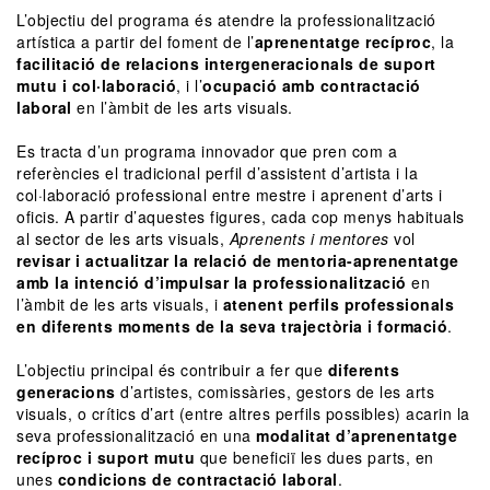
L’objectiu del programa és atendre la professionalització
artística a partir del foment de l’
aprenentatge recíproc
, la
facilitació de relacions intergeneracionals de suport
mutu i col·laboració
, i l’
ocupació amb contractació
laboral
en l’àmbit de les arts visuals.
Es tracta d’un programa innovador que pren com a
referències el tradicional perfil d’assistent d’artista i la
col·laboració professional entre mestre i aprenent d’arts i
oficis. A partir d’aquestes figures, cada cop menys habituals
al sector de les arts visuals,
Aprenents i mentores
vol
revisar i actualitzar la relació de mentoria-aprenentatge
amb la intenció d’impulsar la professionalització
en
l’àmbit de les arts visuals, i
atenent perfils professionals
en diferents moments de la seva trajectòria i formació
.
L’objectiu principal és contribuir a fer que
diferents
generacions
d’artistes, comissàries, gestors de les arts
visuals, o crítics d’art (entre altres perfils possibles) acarin la
seva professionalització en
una
modalitat d’aprenentatge
recíproc i suport mutu
que beneficiï les dues parts, en
unes
condicions de
contractació laboral
.