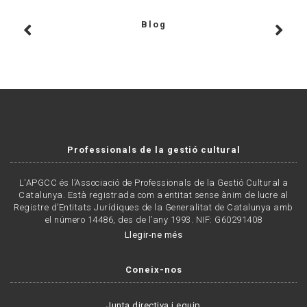
Blog
Professionals de la gestió cultural
L'APGCC és l’Associació de Professionals de la Gestió Cultural a
Catalunya. Està registrada com a entitat sense ànim de lucre al
Registre d’Entitats Jurídiques de la Generalitat de Catalunya amb
el número 14486, des de l’any 1993. NIF: G60291408
Llegir-ne més
Coneix-nos
Junta directiva i equip