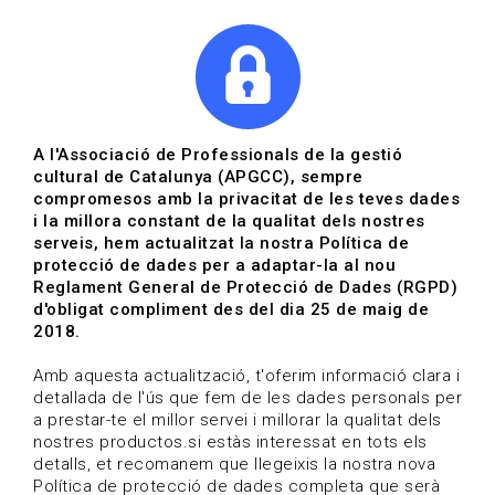
|
|
Agenda
Directori de documents
A l'Associació de Professionals de la gestió
cultural de Catalunya (APGCC), sempre
Convocatòries | Arts
compromesos amb la privacitat de les teves dades
i la millora constant de la qualitat dels nostres
visuals
serveis, hem actualitzat la nostra Política de
protecció de dades per a adaptar-la al nou
Data de publicació: 07-10-2024
Reglament General de Protecció de Dades (RGPD)
HOME
/
NOTICIA
/
CONVOCATÒRIES
d'obligat compliment des del dia 25 de maig de
2018.
Amb aquesta actualització, t'oferim informació clara i
detallada de l'ús que fem de les dades personals per
a prestar-te el millor servei i millorar la qualitat dels
nostres productos.si estàs interessat en tots els
detalls, et recomanem que llegeixis la nostra nova
Política de protecció de dades completa que serà