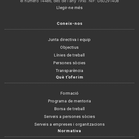
el número 14486, des de l’any 1993. NIF: G60291408
Llegir-ne més
Coneix-nos
Junta directiva i equip
Objectius
Línies de treball
Persones sòcies
Transparència
Què t'oferim
Formació
Programa de mentoria
Borsa de treball
Serveis a persones sòcies
Serveis a empreses i organitzacions
Normativa