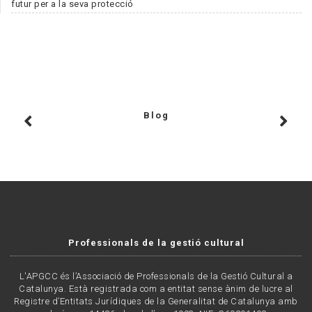
futur per a la seva protecció
Blog
Professionals de la gestió cultural
L'APGCC és l’Associació de Professionals de la Gestió Cultural a
Catalunya. Està registrada com a entitat sense ànim de lucre al
Registre d’Entitats Jurídiques de la Generalitat de Catalunya amb