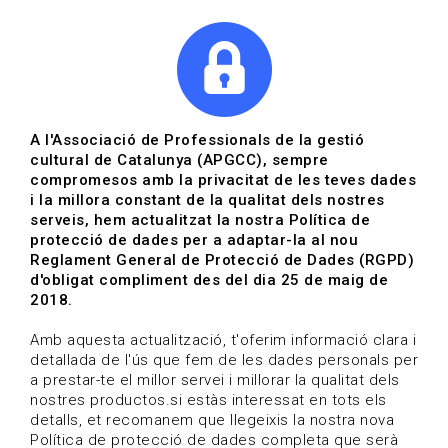
|
|
Agenda
Directori de documents
A l'Associació de Professionals de la gestió
cultural de Catalunya (APGCC), sempre
Actualitat | Museus i
compromesos amb la privacitat de les teves dades
i la millora constant de la qualitat dels nostres
patrimoni
serveis, hem actualitzat la nostra Política de
protecció de dades per a adaptar-la al nou
Data de publicació: 08-01-2025
Reglament General de Protecció de Dades (RGPD)
HOME
/
NOTICIA
/
ACTUALITAT
d'obligat compliment des del dia 25 de maig de
2018.
Amb aquesta actualització, t'oferim informació clara i
detallada de l'ús que fem de les dades personals per
a prestar-te el millor servei i millorar la qualitat dels
nostres productos.si estàs interessat en tots els
detalls, et recomanem que llegeixis la nostra nova
Política de protecció de dades completa que serà