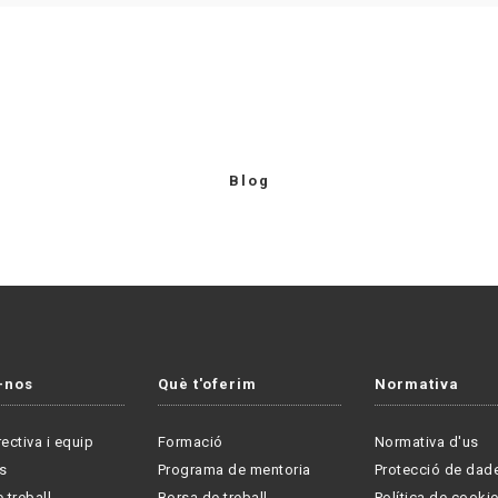
Blog
-nos
Què t'oferim
Normativa
rectiva i equip
Formació
Normativa d'us
s
Programa de mentoria
Protecció de dad
 treball
Borsa de treball
Política de cooki