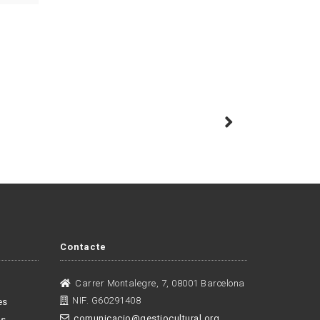
Contacte
Carrer Montalegre, 7, 08001 Barcelona
NIF. G60291408
es
comunicacio@gestiocultural.org
es