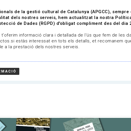
ionals de la gestió cultural de Catalunya (APGCC), sempre
litat dels nostres serveis, hem actualitzat la nostra Polít
tecció de Dades (RGPD) d'obligat compliment des del dia 
om
Línies de treball
Projectes
Serveis
A qui 
t'oferim informació clara i detallada de l'ús que fem de les dad
ctos.si estàs interessat en tots els detalls, et recomanem que
e a la prestació dels nostres serveis.
RMACIÓ