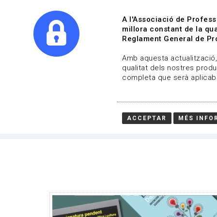
A l'Associació de Profess
millora constant de la qua
Reglament General de Pro
Qui s
Amb aquesta actualització, 
qualitat dels nostres produ
completa que serà aplicabl
Actualitat | Gestió cultural
Data de publicació: 22-04-2025
ACCEPTAR
MÉS INFO
HOME
/
NOTICIA
/
ACTUALITAT