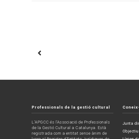
Professionals de la gestió cultural
Coneix
L'APGCC és l’Associació de Professionals
Junta di
de la Gestió Cultural a Catalunya. Està
Objectiu
registrada com a entitat sense ànim de
lucre al Registre d’Entitats Jurídiques de
Línies de