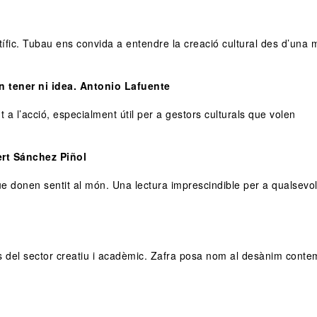
tífic. Tubau ens convida a entendre la creació cultural des d’una 
 tener ni idea. Antonio Lafuente
a l’acció, especialment útil per a gestors culturals que volen
ert Sánchez Piñol
e donen sentit al món. Una lectura imprescindible per a qualsevo
ls del sector creatiu i acadèmic. Zafra posa nom al desànim conte