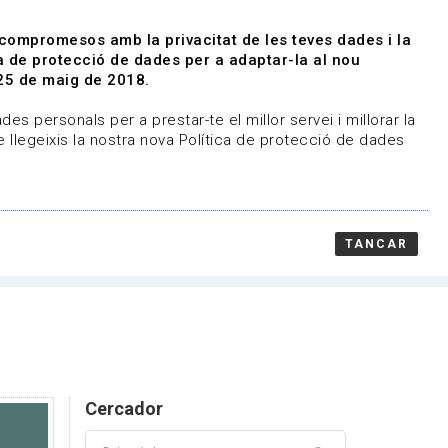
|
|
Agenda
Directori de documents
 compromesos amb la privacitat de les teves dades i la
ica de protecció de dades per a adaptar-la al nou
Associa't
Entra
25 de maig de 2018.
representem
Contacte
es personals per a prestar-te el millor servei i millorar la
 llegeixis la nostra nova Política de protecció de dades
TANCAR
Cercador