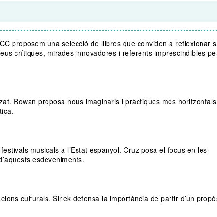
CC proposem una selecció de llibres que conviden a reflexionar s
 veus crítiques, mirades innovadores i referents imprescindibles pe
litzat. Rowan proposa nous imaginaris i pràctiques més horitzontals 
tica.
estivals musicals a l’Estat espanyol. Cruz posa el focus en les
 d’aquests esdeveniments.
acions culturals. Sinek defensa la importància de partir d’un propòs