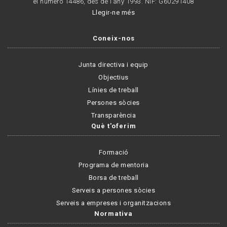
el número 14486, des de l’any 1993. NIF: G60291408
Llegir-ne més
Coneix-nos
Junta directiva i equip
Objectius
Línies de treball
Persones sòcies
Transparència
Què t'oferim
Formació
Programa de mentoria
Borsa de treball
Serveis a persones sòcies
Serveis a empreses i organitzacions
Normativa