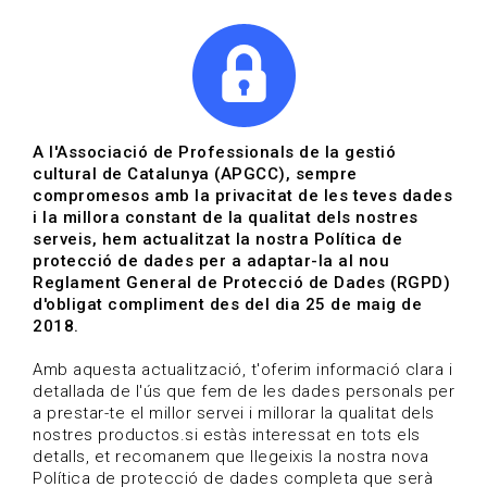
|
|
Agenda
Directori de documents
A l'Associació de Professionals de la gestió
cultural de Catalunya (APGCC), sempre
Agenda | Gestió cultural
compromesos amb la privacitat de les teves dades
i la millora constant de la qualitat dels nostres
06-11-2025 fins al 06-11-2025
serveis, hem actualitzat la nostra Política de
protecció de dades per a adaptar-la al nou
Reglament General de Protecció de Dades (RGPD)
HOME
/
NOTICIA
/
AGENDA
d'obligat compliment des del dia 25 de maig de
2018.
Amb aquesta actualització, t'oferim informació clara i
detallada de l'ús que fem de les dades personals per
a prestar-te el millor servei i millorar la qualitat dels
nostres productos.si estàs interessat en tots els
detalls, et recomanem que llegeixis la nostra nova
Política de protecció de dades completa que serà