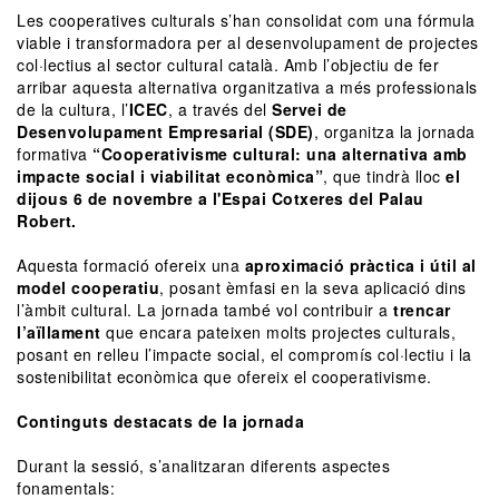
Les cooperatives culturals s’han consolidat com una fórmula
viable i transformadora per al desenvolupament de projectes
col·lectius al sector cultural català. Amb l’objectiu de fer
arribar aquesta alternativa organitzativa a més professionals
de la cultura, l’
ICEC
, a través del
Servei de
Desenvolupament Empresarial (SDE)
, organitza la jornada
formativa
“Cooperativisme cultural: una alternativa amb
impacte social i viabilitat econòmica”
, que tindrà lloc
el
dijous 6 de novembre a l'Espai Cotxeres del Palau
Robert.
Aquesta formació ofereix una
aproximació pràctica i útil al
model cooperatiu
, posant èmfasi en la seva aplicació dins
l’àmbit cultural. La jornada també vol contribuir a
trencar
l’aïllament
que encara pateixen molts projectes culturals,
posant en relleu l’impacte social, el compromís col·lectiu i la
sostenibilitat econòmica que ofereix el cooperativisme.
Continguts destacats de la jornada
Durant la sessió, s’analitzaran diferents aspectes
fonamentals: