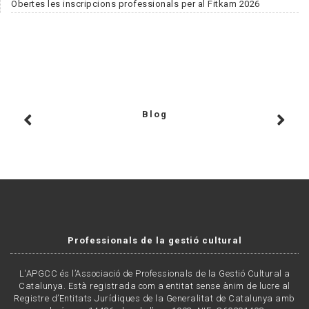
Obertes les inscripcions professionals per al Fitkam 2026
Blog
Professionals de la gestió cultural
L'APGCC és l’Associació de Professionals de la Gestió Cultural a
Catalunya. Està registrada com a entitat sense ànim de lucre al
Registre d’Entitats Jurídiques de la Generalitat de Catalunya amb