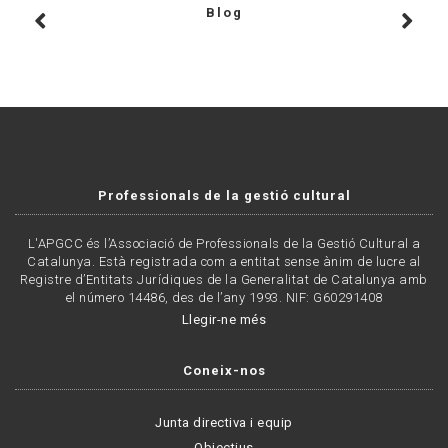
Blog
Professionals de la gestió cultural
L'APGCC és l’Associació de Professionals de la Gestió Cultural a
Catalunya. Està registrada com a entitat sense ànim de lucre al
Registre d’Entitats Jurídiques de la Generalitat de Catalunya amb
el número 14486, des de l’any 1993. NIF: G60291408
Llegir-ne més
Coneix-nos
Junta directiva i equip
Objectius