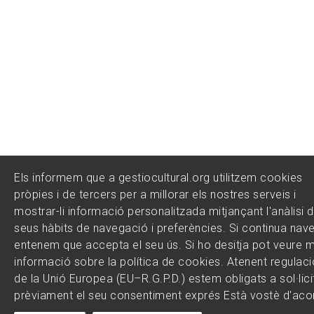
Els informem que a gestiocultural.org utilitzem cookies
pròpies i de tercers per a millorar els nostres serveis i
mostrar-li informació personalitzada mitjançant l'anàlisi d
seus hàbits de navegació i preferències. Si continua nav
entenem que accepta el seu ús. Si ho desitja pot veure 
informació sobre la política de cookies. Atenent regulac
de la Unió Europea (EU–R.G.P.D.) estem obligats a sol·lici
prèviament el seu consentiment exprés Està vostè d'aco