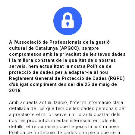
|
|
Agenda
Directori de documents
A l'Associació de Professionals de la gestió
cultural de Catalunya (APGCC), sempre
Convocatòries | Arts
compromesos amb la privacitat de les teves dades
i la millora constant de la qualitat dels nostres
escèniques
serveis, hem actualitzat la nostra Política de
protecció de dades per a adaptar-la al nou
Data de publicació: 18-11-2025
Reglament General de Protecció de Dades (RGPD)
HOME
/
NOTICIA
/
CONVOCATÒRIES
d'obligat compliment des del dia 25 de maig de
2018.
Amb aquesta actualització, t'oferim informació clara i
detallada de l'ús que fem de les dades personals per
a prestar-te el millor servei i millorar la qualitat dels
nostres productos.si estàs interessat en tots els
detalls, et recomanem que llegeixis la nostra nova
Política de protecció de dades completa que serà