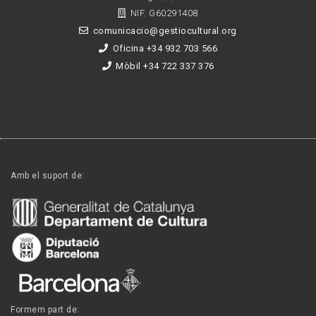
NIF. G60291408
comunicacio@gestiocultural.org
Oficina +34 932 703 566
Mòbil +34 722 337 376
Amb el suport de:
Formem part de: