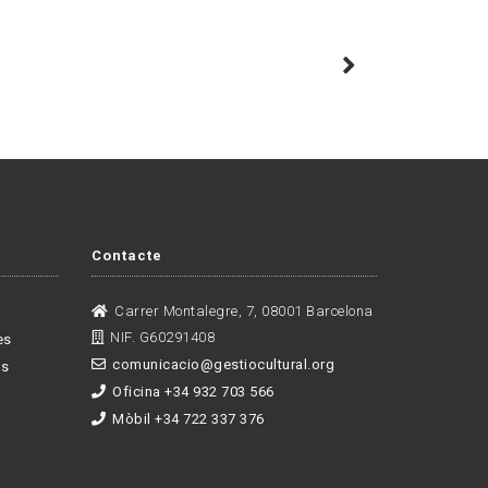
Contacte
Carrer Montalegre, 7, 08001 Barcelona
NIF. G60291408
es
comunicacio@gestiocultural.org
es
Oficina +34 932 703 566
Mòbil +34 722 337 376