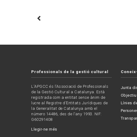
Professionals de la gestió cultural
Coneix
L'APGCC és l’Associació de Professionals
Junta di
de la Gestió Cultural a Catalunya. Està
Objectiu
registrada com a entitat sense ànim de
lucre al Registre d’Entitats Jurídiques de
Línies de
la Generalitat de Catalunya amb el
Persone
número 14486, des de l’any 1993. NIF:
Transpa
G60291408
Llegir-ne més