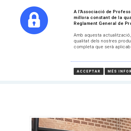
A l'Associació de Profess
millora constant de la qua
Reglament General de Pro
Qui s
Amb aquesta actualització, 
qualitat dels nostres produ
completa que serà aplicabl
Convocatòries | APGCC
Data de publicació: 17-12-2025
ACCEPTAR
MÉS INFO
HOME
/
NOTICIA
/
CONVOCATÒRIES