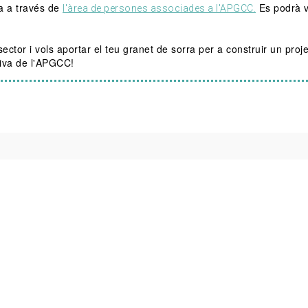
ca a través de
Es podrà v
l'àrea de persones associades a l'APGCC.
l sector i vols aportar el teu granet de sorra per a construir un proj
tiva de l'APGCC!