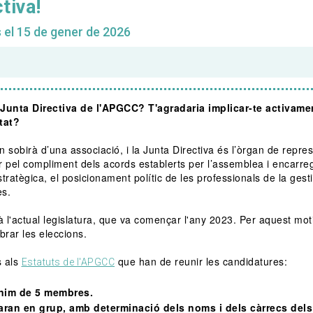
tiva!
s el 15 de gener de 2026
Junta Directiva de l'APGCC? T'agradaria implicar-te activame
tat?
sobirà d’una associació, i la Junta Directiva és l’òrgan de repre
ar pel compliment dels acords establerts per l’assemblea i encarre
estratègica, el posicionament polític de les professionals de la gest
es.
 l'actual legislatura, que va començar l'any 2023. Per aquest mot
brar les eleccions.
s als
que han de reunir les candidatures:
Estatuts de l'APGCC
nim de 5 membres.
aran en grup, amb determinació dels noms i dels càrrecs del