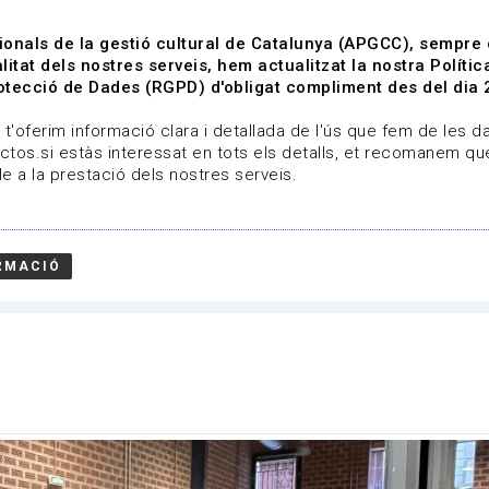
ionals de la gestió cultural de Catalunya (APGCC), sempre
litat dels nostres serveis, hem actualitzat la nostra Polít
tecció de Dades (RGPD) d'obligat compliment des del dia 
om
Línies de treball
Projectes
Serveis
A qui 
t'oferim informació clara i detallada de l'ús que fem de les dad
ctos.si estàs interessat en tots els detalls, et recomanem que
e a la prestació dels nostres serveis.
RMACIÓ