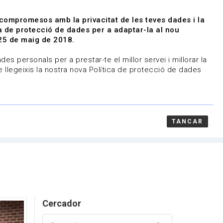
|
|
Agenda
Directori de documents
 compromesos amb la privacitat de les teves dades i la
ica de protecció de dades per a adaptar-la al nou
Associa't
Entra
25 de maig de 2018.
representem
Contacte
es personals per a prestar-te el millor servei i millorar la
 llegeixis la nostra nova Política de protecció de dades
TANCAR
Cercador