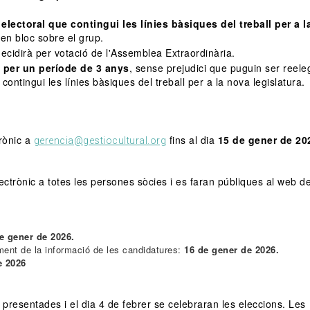
lectoral que contingui les línies bàsiques del treball per a l
 en bloc sobre el grup.
decidirà per votació de l'Assemblea Extraordinària.
s per un període de 3 anys
, sense prejudici que puguin ser reeleg
ntingui les línies bàsiques del treball per a la nova legislatura.
rònic a
fins al dia
15 de gener de 20
gerencia@gestiocultural.org
ctrònic a totes les persones sòcies i es faran públiques al web d
de gener de 2026.
ment de la informació de les candidatures:
16 de gener de 2026.
e 2026
presentades i el dia 4 de febrer se celebraran les eleccions. Les