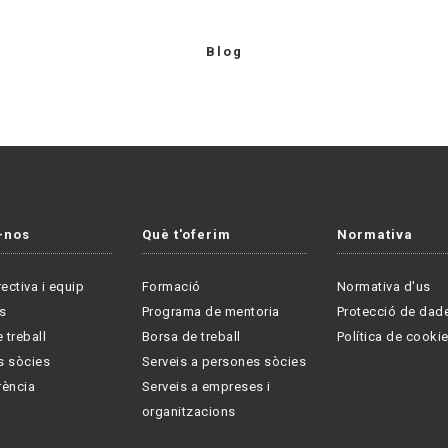
Blog
-nos
Què t'oferim
Normativa
rectiva i equip
Formació
Normativa d'us
s
Programa de mentoria
Protecció de dad
 treball
Borsa de treball
Política de cooki
s sòcies
Serveis a persones sòcies
rència
Serveis a empreses i
organitzacions