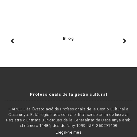
Blog
Professionals de la gestió cultural
L'APGCC és l’Associació de Professionals de la Gestió Cultural a
Catalunya. Està registrada com a entitat sense ànim de lucre al
Registre d’Entitats Jurídiques de la Generalitat de Catalunya amb
el número 14486, des de l’any 1993. NIF: G60291408
Llegir-ne més