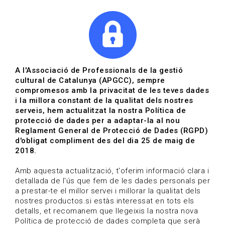
|
|
Agenda
Directori de documents
A l'Associació de Professionals de la gestió
cultural de Catalunya (APGCC), sempre
Actualitat | APGCC
compromesos amb la privacitat de les teves dades
i la millora constant de la qualitat dels nostres
Data de publicació: 21-04-2026
serveis, hem actualitzat la nostra Política de
protecció de dades per a adaptar-la al nou
Reglament General de Protecció de Dades (RGPD)
HOME
/
NOTICIA
/
ACTUALITAT
d'obligat compliment des del dia 25 de maig de
2018.
Amb aquesta actualització, t'oferim informació clara i
detallada de l'ús que fem de les dades personals per
a prestar-te el millor servei i millorar la qualitat dels
nostres productos.si estàs interessat en tots els
detalls, et recomanem que llegeixis la nostra nova
Política de protecció de dades completa que serà