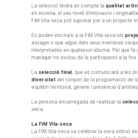
La selecció tindrà en compte la
qualitat artí
en escena, el seu nivell d’innovació i originalita
FiM Vila-seca pot suposar per a un projecte m
Es poden inscriure a la FiM Vila-seca els
proj
assagin o que algun dels seus membres visquin 
interpretades en qualsevol idioma. Pel que fa a
manàger no exclou de la participació a la fira.
La
selecció final
, que es comunicarà a les pr
diversitat
del conjunt de la programació de la
equilibri territorial, gènere i presència d’artis
La persona encarregada de realitzar la
selecci
seca.
La FiM Vila-seca
La FiM Vila-seca va celebrar la seva edició d