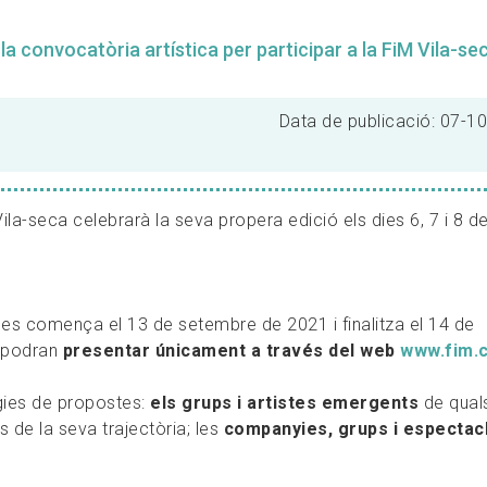
a convocatòria artística per participar a la FiM Vila-se
Data de publicació: 07-1
ila-seca celebrarà la seva propera edició els dies 6, 7 i 8 d
ues comença el 13 de setembre de 2021 i finalitza el 14 de
s podran
presentar únicament a través del web
www.fim.c
ogies de propostes:
els grups i artistes emergents
de qual
s de la seva trajectòria; les
companyies, grups i espectac