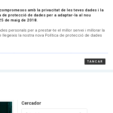
|
|
Agenda
Directori de documents
 compromesos amb la privacitat de les teves dades i la
ica de protecció de dades per a adaptar-la al nou
Associa't
Entra
25 de maig de 2018.
representem
Contacte
es personals per a prestar-te el millor servei i millorar la
 llegeixis la nostra nova Política de protecció de dades
TANCAR
Cercador