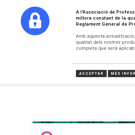
A l'Associació de Profess
millora constant de la qua
Reglament General de Pro
Qui s
Amb aquesta actualització, 
qualitat dels nostres produ
completa que serà aplicabl
Actualitat | Música
13-09-2021 fins al 14-11-2021
ACCEPTAR
MÉS INFO
HOME
/
NOTICIA
/
ACTUALITAT