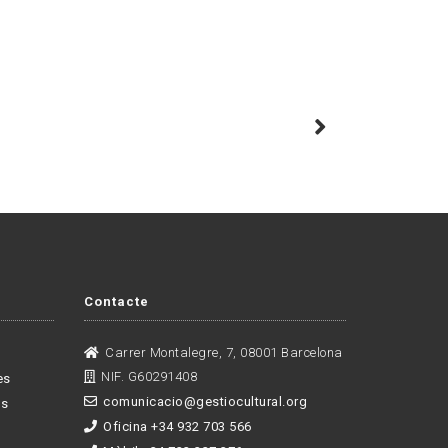
Contacte
Carrer Montalegre, 7, 08001 Barcelona
NIF. G60291408
es
comunicacio@gestiocultural.org
es
Oficina +34 932 703 566