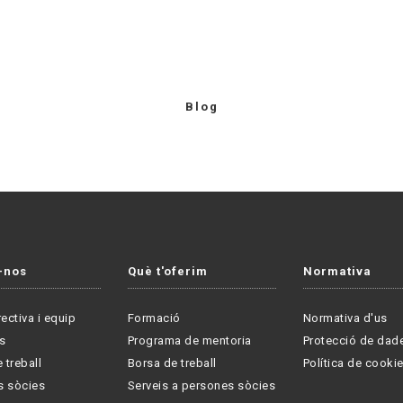
Blog
-nos
Què t'oferim
Normativa
rectiva i equip
Formació
Normativa d'us
s
Programa de mentoria
Protecció de dad
 treball
Borsa de treball
Política de cooki
s sòcies
Serveis a persones sòcies