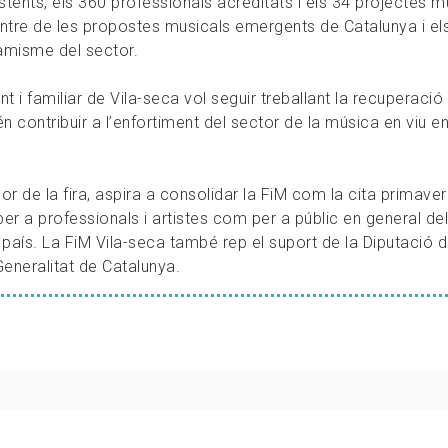
istents, els 360 professionals acreditats i els 34 projectes m
entre de les propostes musicals emergents de Catalunya i el
namisme del sector.
t i familiar de Vila-seca vol seguir treballant la recuperació
n contribuir a l’enfortiment del sector de la música en viu e
or de la fira, aspira a consolidar la FiM com la cita primaver
per a professionals i artistes com per a públic en general d
país. La FiM Vila-seca també rep el suport de la Diputació 
eneralitat de Catalunya.