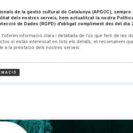
ionals de la gestió cultural de Catalunya (APGCC), sempre
litat dels nostres serveis, hem actualitzat la nostra Polít
tecció de Dades (RGPD) d'obligat compliment des del dia 
om
Línies de treball
Projectes
Serveis
A qui 
t'oferim informació clara i detallada de l'ús que fem de les dad
ctos.si estàs interessat en tots els detalls, et recomanem que
e a la prestació dels nostres serveis.
RMACIÓ