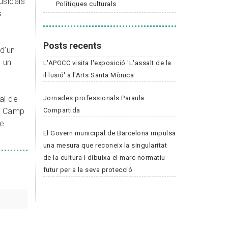
usicals
Polítiques culturals
s
Posts recents
 d’un
n un
L'APGCC visita l'exposició 'L'assalt de la
il·lusió' a l'Arts Santa Mònica
Jornades professionals Paraula
al de
Compartida
el Camp
de
El Govern municipal de Barcelona impulsa
una mesura que reconeix la singularitat
de la cultura i dibuixa el marc normatiu
futur per a la seva protecció