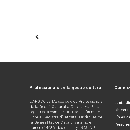
Professionals de la gestió cultural
Coneix
L'APGCC és l’Associació de Professionals
Junta di
de la Gestió Cultural a Catalunya. Està
Objectiu
registrada com a entitat sense ànim de
lucre al Registre d’Entitats Jurídiques de
Línies de
la Generalitat de Catalunya amb el
Persone
número 14486, des de l’any 1993. NIF: