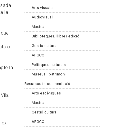
posada
Arts visuals
 a la
Audiovisual
Música
 que
Biblioteques, llibre i edició
Gestió cultural
ats o
APGCC
Polítiques culturals
mpte la
Museus i patrimoni
Recursos i documentació
Arts escèniques
 Vila-
Música
Gestió cultural
APGCC
plex